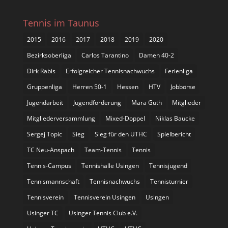
Tennis im Taunus
2015
2016
2017
2018
2019
2020
Bezirksoberliga
Carlos Tarantino
Damen 40-2
Dirk Rabis
Erfolgreicher Tennisnachwuchs
Ferienliga
Gruppenliga
Herren 50-1
Hessen
HTV
Jobbörse
Jugendarbeit
Jugendförderung
Mara Guth
Mitglieder
Mitgliederversammlung
Mixed-Doppel
Niklas Baucke
Sergej Topic
Sieg
Sieg für den UTHC
Spielbericht
TC Neu-Anspach
Team-Tennis
Tennis
Tennis-Campus
Tennishalle Usingen
Tennisjugend
Tennismannschaft
Tennisnachwuchs
Tennisturnier
Tennisverein
Tennisverein Usingen
Usingen
Usinger TC
Usinger Tennis Club e.V.