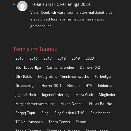
Heike
zu
UTHC Ferienliga 2024
Vielen Dank, wir waren zum ersten mal dabei leider
erst zum schluss, aber es hat uns riesen spaß
gemacht. Ihr…
Tennis im Taunus
2015
2016
2017
2018
2019
2020
Bezirksoberliga
Carlos Tarantino
Damen 40-2
Dirk Rabis
Erfolgreicher Tennisnachwuchs
Ferienliga
Gruppenliga
Herren 50-1
Hessen
HTV
Jobbörse
Jugendarbeit
Jugendförderung
Mara Guth
Mitglieder
Mitgliederversammlung
Mixed-Doppel
Niklas Baucke
Sergej Topic
Sieg
Sieg für den UTHC
Spielbericht
TC Neu-Anspach
Team-Tennis
Tennis
Tennis-Campus
Tennishalle Usingen
Tennisjugend