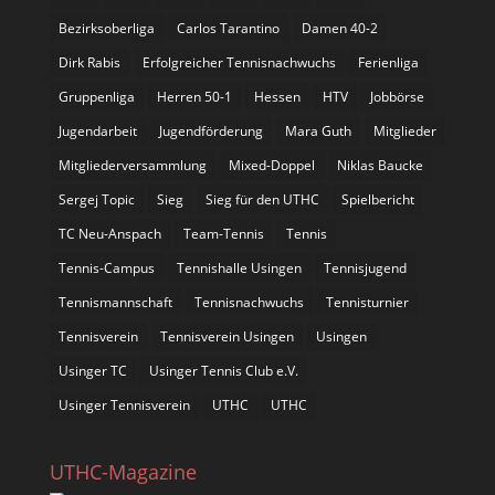
Bezirksoberliga
Carlos Tarantino
Damen 40-2
Dirk Rabis
Erfolgreicher Tennisnachwuchs
Ferienliga
Gruppenliga
Herren 50-1
Hessen
HTV
Jobbörse
Jugendarbeit
Jugendförderung
Mara Guth
Mitglieder
Mitgliederversammlung
Mixed-Doppel
Niklas Baucke
Sergej Topic
Sieg
Sieg für den UTHC
Spielbericht
TC Neu-Anspach
Team-Tennis
Tennis
Tennis-Campus
Tennishalle Usingen
Tennisjugend
Tennismannschaft
Tennisnachwuchs
Tennisturnier
Tennisverein
Tennisverein Usingen
Usingen
Usinger TC
Usinger Tennis Club e.V.
Usinger Tennisverein
UTHC
UTHC
UTHC-Magazine