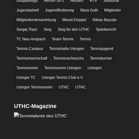
Gruppenliga
Herren 50-1
Hessen
HTV
Jobbörse
Jugendarbeit
Jugendförderung
Mara Guth
Mitglieder
Mitgliederversammlung
Mixed-Doppel
Niklas Baucke
Sergej Topic
Sieg
Sieg für den UTHC
Spielbericht
TC Neu-Anspach
Team-Tennis
Tennis
Tennis-Campus
Tennishalle Usingen
Tennisjugend
Tennismannschaft
Tennisnachwuchs
Tennisturnier
Tennisverein
Tennisverein Usingen
Usingen
Usinger TC
Usinger Tennis Club e.V.
Usinger Tennisverein
UTHC
UTHC
UTHC-Magazine