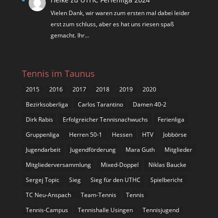
Vielen Dank, wir waren zum ersten mal dabei leider
erst zum schluss, aber es hat uns riesen spaß
gemacht. Ihr…
Tennis im Taunus
2015
2016
2017
2018
2019
2020
Bezirksoberliga
Carlos Tarantino
Damen 40-2
Dirk Rabis
Erfolgreicher Tennisnachwuchs
Ferienliga
Gruppenliga
Herren 50-1
Hessen
HTV
Jobbörse
Jugendarbeit
Jugendförderung
Mara Guth
Mitglieder
Mitgliederversammlung
Mixed-Doppel
Niklas Baucke
Sergej Topic
Sieg
Sieg für den UTHC
Spielbericht
TC Neu-Anspach
Team-Tennis
Tennis
Tennis-Campus
Tennishalle Usingen
Tennisjugend