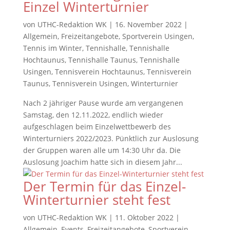
Einzel Winterturnier
von
UTHC-Redaktion WK
|
16. November 2022
|
Allgemein
,
Freizeitangebote
,
Sportverein Usingen
,
Tennis im Winter
,
Tennishalle
,
Tennishalle
Hochtaunus
,
Tennishalle Taunus
,
Tennishalle
Usingen
,
Tennisverein Hochtaunus
,
Tennisverein
Taunus
,
Tennisverein Usingen
,
Winterturnier
Nach 2 jähriger Pause wurde am vergangenen
Samstag, den 12.11.2022, endlich wieder
aufgeschlagen beim Einzelwettbewerb des
Winterturniers 2022/2023. Pünktlich zur Auslosung
der Gruppen waren alle um 14:30 Uhr da. Die
Auslosung Joachim hatte sich in diesem Jahr...
Der Termin für das Einzel-
Winterturnier steht fest
von
UTHC-Redaktion WK
|
11. Oktober 2022
|
Allgemein
,
Events
,
Freizeitangebote
,
Sportverein