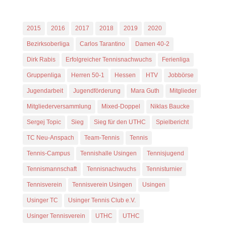
Tennis im Taunus
2015
2016
2017
2018
2019
2020
Bezirksoberliga
Carlos Tarantino
Damen 40-2
Dirk Rabis
Erfolgreicher Tennisnachwuchs
Ferienliga
Gruppenliga
Herren 50-1
Hessen
HTV
Jobbörse
Jugendarbeit
Jugendförderung
Mara Guth
Mitglieder
Mitgliederversammlung
Mixed-Doppel
Niklas Baucke
Sergej Topic
Sieg
Sieg für den UTHC
Spielbericht
TC Neu-Anspach
Team-Tennis
Tennis
Tennis-Campus
Tennishalle Usingen
Tennisjugend
Tennismannschaft
Tennisnachwuchs
Tennisturnier
Tennisverein
Tennisverein Usingen
Usingen
Usinger TC
Usinger Tennis Club e.V.
Usinger Tennisverein
UTHC
UTHC