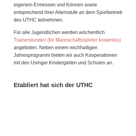
eigenem Ermessen und Können sowie
entsprechend ihrer Altersstufe an dem Spielbetrieb
des UTHC teilnehmen.
Für alle Jugendlichen werden wöchentlich
Trainerstunden (für Mannschaftsspieler kostenlos)
angeboten. Neben einem reichhaltigen
Jahresprogramm bieten wir auch Kooperationen
mit den Usinger Kindergärten und Schulen an.
Etabliert hat sich der UTHC
als TennisClub gleichermaßen für Hobbyspieler
und Freizeitspieler oder für Tennisfreunde, die den
Tennissport als Mannschaftsspieler/innen in einer
unserer rund 30 Tennismannschaften (bis in zur
Hessenliga) ausüben möchten.