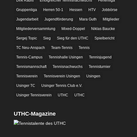
Dirk Rabis
Erfolgreicher Tennisnachwuchs
Ferienliga
Gruppenliga
Herren 50-1
Hessen
HTV
Jobbörse
Jugendarbeit
Jugendförderung
Mara Guth
Mitglieder
Mitgliederversammlung
Mixed-Doppel
Niklas Baucke
Sergej Topic
Sieg
Sieg für den UTHC
Spielbericht
TC Neu-Anspach
Team-Tennis
Tennis
Tennis-Campus
Tennishalle Usingen
Tennisjugend
Tennismannschaft
Tennisnachwuchs
Tennisturnier
Tennisverein
Tennisverein Usingen
Usingen
Usinger TC
Usinger Tennis Club e.V.
Usinger Tennisverein
UTHC
UTHC
UTHC-Magazine