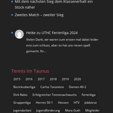
Mit dem nächsten Sieg dem Klassenerhalt ein
Stück näher
Zweites Match – zweiter Sieg
Heike
zu
UTHC Ferienliga 2024
Vielen Dank, wir waren zum ersten mal dabei leider
erst zum schluss, aber es hat uns riesen spaß
gemacht. Ihr…
Tennis im Taunus
2015
2016
2017
2018
2019
2020
Bezirksoberliga
Carlos Tarantino
Damen 40-2
Dirk Rabis
Erfolgreicher Tennisnachwuchs
Ferienliga
Gruppenliga
Herren 50-1
Hessen
HTV
Jobbörse
Jugendarbeit
Jugendförderung
Mara Guth
Mitglieder