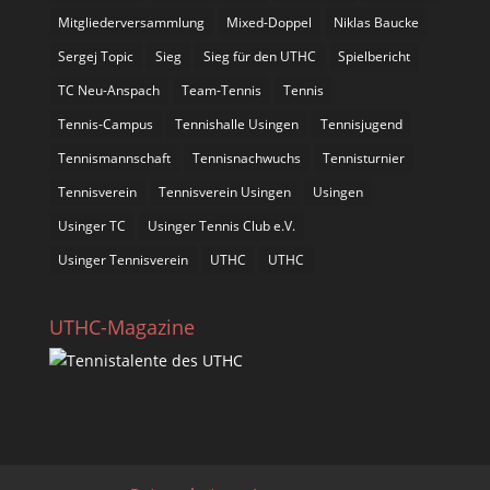
Mitgliederversammlung
Mixed-Doppel
Niklas Baucke
Sergej Topic
Sieg
Sieg für den UTHC
Spielbericht
TC Neu-Anspach
Team-Tennis
Tennis
Tennis-Campus
Tennishalle Usingen
Tennisjugend
Tennismannschaft
Tennisnachwuchs
Tennisturnier
Tennisverein
Tennisverein Usingen
Usingen
Usinger TC
Usinger Tennis Club e.V.
Usinger Tennisverein
UTHC
UTHC
UTHC-Magazine