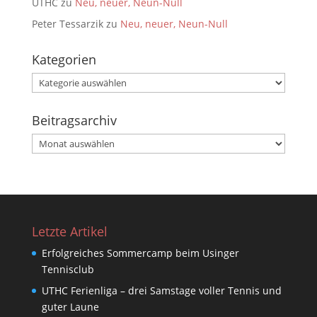
UTHC
zu
Neu, neuer, Neun-Null
Peter Tessarzik
zu
Neu, neuer, Neun-Null
Kategorien
Kategorien
Beitragsarchiv
Beitragsarchiv
Letzte Artikel
Erfolgreiches Sommercamp beim Usinger
Tennisclub
UTHC Ferienliga – drei Samstage voller Tennis und
guter Laune