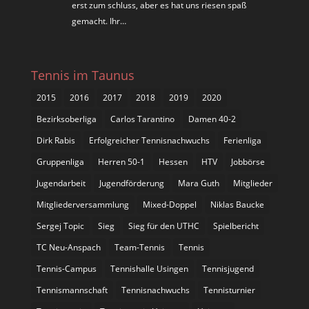
erst zum schluss, aber es hat uns riesen spaß
gemacht. Ihr…
Tennis im Taunus
2015
2016
2017
2018
2019
2020
Bezirksoberliga
Carlos Tarantino
Damen 40-2
Dirk Rabis
Erfolgreicher Tennisnachwuchs
Ferienliga
Gruppenliga
Herren 50-1
Hessen
HTV
Jobbörse
Jugendarbeit
Jugendförderung
Mara Guth
Mitglieder
Mitgliederversammlung
Mixed-Doppel
Niklas Baucke
Sergej Topic
Sieg
Sieg für den UTHC
Spielbericht
TC Neu-Anspach
Team-Tennis
Tennis
Tennis-Campus
Tennishalle Usingen
Tennisjugend
Tennismannschaft
Tennisnachwuchs
Tennisturnier