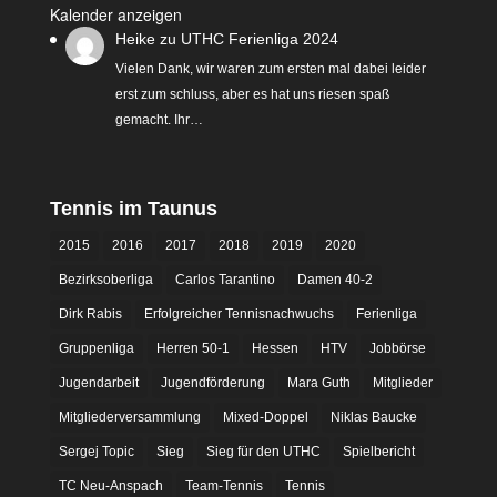
Kalender anzeigen
Heike
zu
UTHC Ferienliga 2024
Vielen Dank, wir waren zum ersten mal dabei leider
erst zum schluss, aber es hat uns riesen spaß
gemacht. Ihr…
Tennis im Taunus
2015
2016
2017
2018
2019
2020
Bezirksoberliga
Carlos Tarantino
Damen 40-2
Dirk Rabis
Erfolgreicher Tennisnachwuchs
Ferienliga
Gruppenliga
Herren 50-1
Hessen
HTV
Jobbörse
Jugendarbeit
Jugendförderung
Mara Guth
Mitglieder
Mitgliederversammlung
Mixed-Doppel
Niklas Baucke
Sergej Topic
Sieg
Sieg für den UTHC
Spielbericht
TC Neu-Anspach
Team-Tennis
Tennis