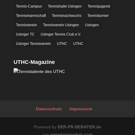
Tennis-Campus
Tennishalle Usingen
Tennisjugend
Tennismannschaft
Tennisnachwuchs
Tennisturnier
Tennisverein
Tennisverein Usingen
Usingen
Usinger TC
Usinger Tennis Club e.V.
Usinger Tennisverein
UTHC
UTHC
UTHC-Magazine
Datenschutz
Impressum
Powered by
DER-PR-BERATER.de
von
entertainmarket.com