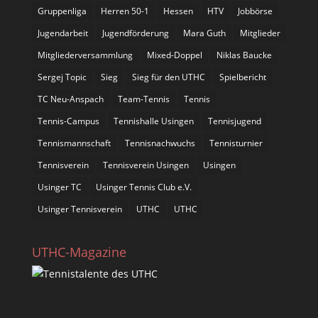
Gruppenliga
Herren 50-1
Hessen
HTV
Jobbörse
Jugendarbeit
Jugendförderung
Mara Guth
Mitglieder
Mitgliederversammlung
Mixed-Doppel
Niklas Baucke
Sergej Topic
Sieg
Sieg für den UTHC
Spielbericht
TC Neu-Anspach
Team-Tennis
Tennis
Tennis-Campus
Tennishalle Usingen
Tennisjugend
Tennismannschaft
Tennisnachwuchs
Tennisturnier
Tennisverein
Tennisverein Usingen
Usingen
Usinger TC
Usinger Tennis Club e.V.
Usinger Tennisverein
UTHC
UTHC
UTHC-Magazine