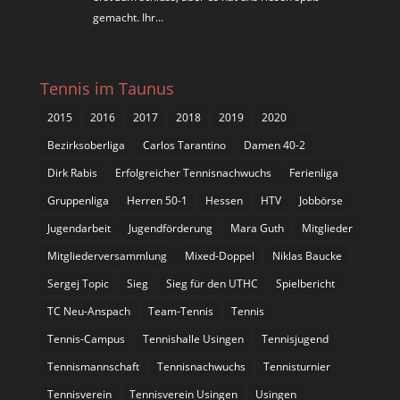
gemacht. Ihr…
Tennis im Taunus
2015
2016
2017
2018
2019
2020
Bezirksoberliga
Carlos Tarantino
Damen 40-2
Dirk Rabis
Erfolgreicher Tennisnachwuchs
Ferienliga
Gruppenliga
Herren 50-1
Hessen
HTV
Jobbörse
Jugendarbeit
Jugendförderung
Mara Guth
Mitglieder
Mitgliederversammlung
Mixed-Doppel
Niklas Baucke
Sergej Topic
Sieg
Sieg für den UTHC
Spielbericht
TC Neu-Anspach
Team-Tennis
Tennis
Tennis-Campus
Tennishalle Usingen
Tennisjugend
Tennismannschaft
Tennisnachwuchs
Tennisturnier
Tennisverein
Tennisverein Usingen
Usingen