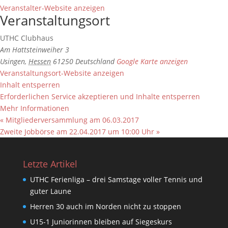
Veranstalter-Website anzeigen
Veranstaltungsort
UTHC Clubhaus
Am Hattsteinweiher 3
Usingen
,
Hessen
61250
Deutschland
Google Karte anzeigen
Veranstaltungsort-Website anzeigen
Inhalt entsperren
Erforderlichen Service akzeptieren und Inhalte entsperren
Mehr Informationen
«
Mitgliederversammlung am 06.03.2017
Zweite Jobbörse am 22.04.2017 um 10:00 Uhr
»
Letzte Artikel
UTHC Ferienliga – drei Samstage voller Tennis und
guter Laune
Herren 30 auch im Norden nicht zu stoppen
U15-1 Juniorinnen bleiben auf Siegeskurs