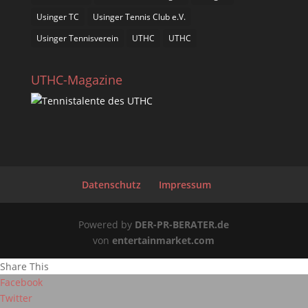
Usinger TC
Usinger Tennis Club e.V.
Usinger Tennisverein
UTHC
UTHC
UTHC-Magazine
Datenschutz
Impressum
Powered by
DER-PR-BERATER.de
von
entertainmarket.com
Share This
Facebook
Twitter