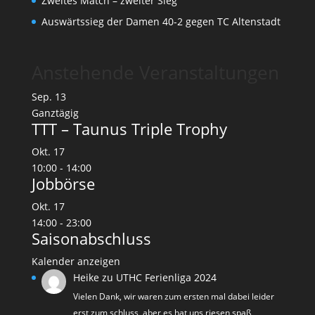
Zweites Match – zweiter Sieg
Auswärtssieg der Damen 40-2 gegen TC Altenstadt
Anstehende Veranstaltungen
Sep.
13
Ganztägig
TTT – Taunus Triple Trophy
Okt.
17
10:00
-
14:00
Jobbörse
Okt.
17
14:00
-
23:00
Saisonabschluss
Kalender anzeigen
Heike
zu
UTHC Ferienliga 2024
Vielen Dank, wir waren zum ersten mal dabei leider
erst zum schluss, aber es hat uns riesen spaß