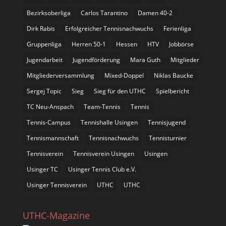
Bezirksoberliga
Carlos Tarantino
Damen 40-2
Dirk Rabis
Erfolgreicher Tennisnachwuchs
Ferienliga
Gruppenliga
Herren 50-1
Hessen
HTV
Jobbörse
Jugendarbeit
Jugendförderung
Mara Guth
Mitglieder
Mitgliederversammlung
Mixed-Doppel
Niklas Baucke
Sergej Topic
Sieg
Sieg für den UTHC
Spielbericht
TC Neu-Anspach
Team-Tennis
Tennis
Tennis-Campus
Tennishalle Usingen
Tennisjugend
Tennismannschaft
Tennisnachwuchs
Tennisturnier
Tennisverein
Tennisverein Usingen
Usingen
Usinger TC
Usinger Tennis Club e.V.
Usinger Tennisverein
UTHC
UTHC
UTHC-Magazine