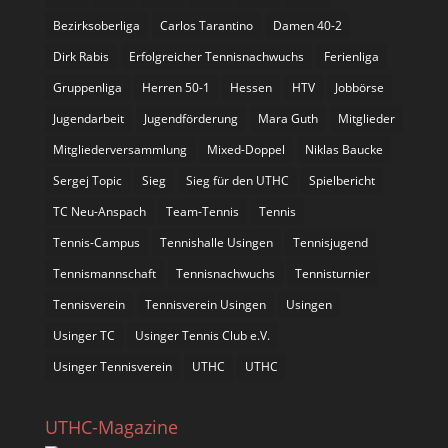
Bezirksoberliga
Carlos Tarantino
Damen 40-2
Dirk Rabis
Erfolgreicher Tennisnachwuchs
Ferienliga
Gruppenliga
Herren 50-1
Hessen
HTV
Jobbörse
Jugendarbeit
Jugendförderung
Mara Guth
Mitglieder
Mitgliederversammlung
Mixed-Doppel
Niklas Baucke
Sergej Topic
Sieg
Sieg für den UTHC
Spielbericht
TC Neu-Anspach
Team-Tennis
Tennis
Tennis-Campus
Tennishalle Usingen
Tennisjugend
Tennismannschaft
Tennisnachwuchs
Tennisturnier
Tennisverein
Tennisverein Usingen
Usingen
Usinger TC
Usinger Tennis Club e.V.
Usinger Tennisverein
UTHC
UTHC
UTHC-Magazine