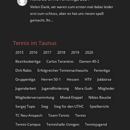
Vielen Dank, wir waren zum ersten mal dabei leider
erst zum schluss, aber es hat uns riesen spaß
gemacht. Ihr…
Tennis im Taunus
2015
2016
2017
2018
2019
2020
Bezirksoberliga
Carlos Tarantino
Damen 40-2
Dirk Rabis
Erfolgreicher Tennisnachwuchs
Ferienliga
Gruppenliga
Herren 50-1
Hessen
HTV
Jobbörse
Jugendarbeit
Jugendförderung
Mara Guth
Mitglieder
Mitgliederversammlung
Mixed-Doppel
Niklas Baucke
Sergej Topic
Sieg
Sieg für den UTHC
Spielbericht
TC Neu-Anspach
Team-Tennis
Tennis
Tennis-Campus
Tennishalle Usingen
Tennisjugend