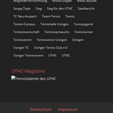
Mitgliederversammlung
Mixed-Doppel
Niklas Baucke
Sergej Topic
Sieg
Sieg für den UTHC
Spielbericht
TC Neu-Anspach
Team-Tennis
Tennis
Tennis-Campus
Tennishalle Usingen
Tennisjugend
Tennismannschaft
Tennisnachwuchs
Tennisturnier
Tennisverein
Tennisverein Usingen
Usingen
Usinger TC
Usinger Tennis Club e.V.
Usinger Tennisverein
UTHC
UTHC
UTHC-Magazine
Datenschutz
Impressum