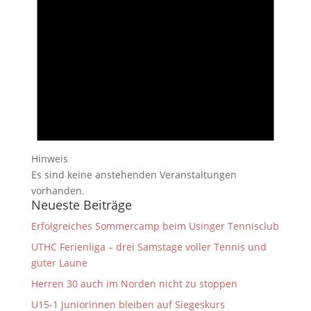
Hinweis
Es sind keine anstehenden Veranstaltungen
vorhanden.
Neueste Beiträge
Erfolgreiches Sommercamp beim Usinger Tennisclub
UTHC Ferienliga – drei Samstage voller Tennis und
guter Laune
Herren 30 auch im Norden nicht zu stoppen
U15-1 Juniorinnen bleiben auf Siegeskurs