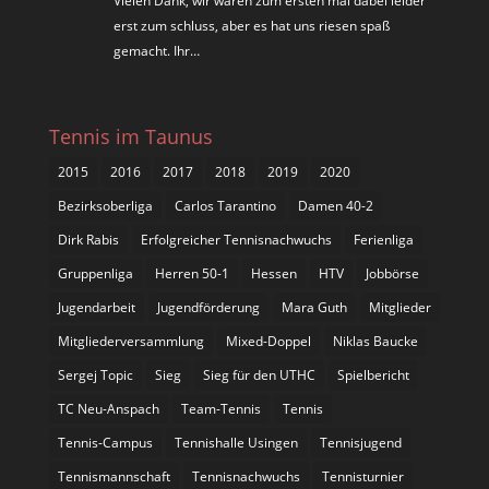
Vielen Dank, wir waren zum ersten mal dabei leider
erst zum schluss, aber es hat uns riesen spaß
gemacht. Ihr…
Tennis im Taunus
2015
2016
2017
2018
2019
2020
Bezirksoberliga
Carlos Tarantino
Damen 40-2
Dirk Rabis
Erfolgreicher Tennisnachwuchs
Ferienliga
Gruppenliga
Herren 50-1
Hessen
HTV
Jobbörse
Jugendarbeit
Jugendförderung
Mara Guth
Mitglieder
Mitgliederversammlung
Mixed-Doppel
Niklas Baucke
Sergej Topic
Sieg
Sieg für den UTHC
Spielbericht
TC Neu-Anspach
Team-Tennis
Tennis
Tennis-Campus
Tennishalle Usingen
Tennisjugend
Tennismannschaft
Tennisnachwuchs
Tennisturnier