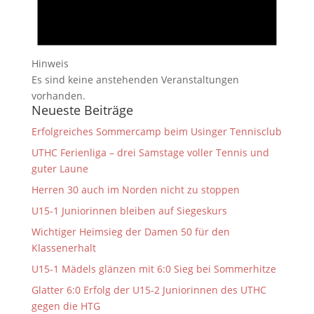
Hinweis
Es sind keine anstehenden Veranstaltungen
vorhanden.
Neueste Beiträge
Erfolgreiches Sommercamp beim Usinger Tennisclub
UTHC Ferienliga – drei Samstage voller Tennis und
guter Laune
Herren 30 auch im Norden nicht zu stoppen
U15-1 Juniorinnen bleiben auf Siegeskurs
Wichtiger Heimsieg der Damen 50 für den
Klassenerhalt
U15-1 Mädels glänzen mit 6:0 Sieg bei Sommerhitze
Glatter 6:0 Erfolg der U15-2 Juniorinnen des UTHC
gegen die HTG