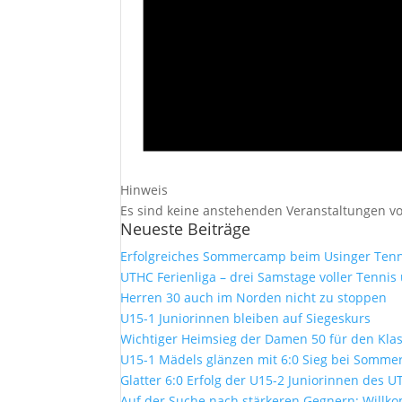
Hinweis
Es sind keine anstehenden Veranstaltungen v
Neueste Beiträge
Erfolgreiches Sommercamp beim Usinger Tenn
UTHC Ferienliga – drei Samstage voller Tennis
Herren 30 auch im Norden nicht zu stoppen
U15-1 Juniorinnen bleiben auf Siegeskurs
Wichtiger Heimsieg der Damen 50 für den Kla
U15-1 Mädels glänzen mit 6:0 Sieg bei Sommer
Glatter 6:0 Erfolg der U15-2 Juniorinnen des 
Auf der Suche nach stärkeren Gegnern: Will