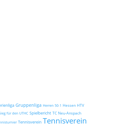
Gruppenliga
erienliga
Hessen
HTV
Herren 50-1
Spielbericht
TC Neu-Anspach
Sieg für den UTHC
Tennisverein
Tennisverein
nnisturnier