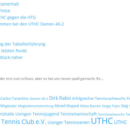
ssenerhalt
hitze
UTHC gegen die HTG
kommen bei den UTHC Damen 40-2
ung der Tabellenführung
letzten Punkt
 Stück näher
der erst zum schluss, aber es hat uns riesen spaß gemacht. Ihr…
Dirk Rabis
Carlos Tarantino
Erfolgreicher Tennisnachwuchs
F
Damen 40-2
Mixed-Doppel
Mitglieder
Sieg
Mitgliederversammlung
Niklas Baucke
Sergej Topic
Tennisjugend
Tennismannschaft
nishalle Usingen
Tennisnachwuchs
Te
UTHC
 Tennis Club e.V.
UTHC
Usinger Tennisverein