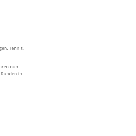
ngen
,
Tennis
,
ahren nun
r Runden in