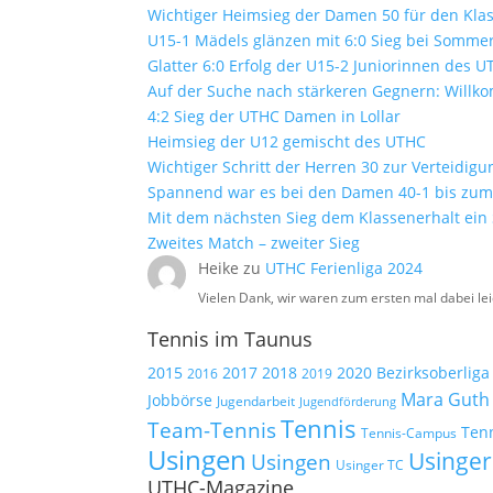
Wichtiger Heimsieg der Damen 50 für den Kla
U15-1 Mädels glänzen mit 6:0 Sieg bei Sommer
Glatter 6:0 Erfolg der U15-2 Juniorinnen des 
Auf der Suche nach stärkeren Gegnern: Will
4:2 Sieg der UTHC Damen in Lollar
Heimsieg der U12 gemischt des UTHC
Wichtiger Schritt der Herren 30 zur Verteidig
Spannend war es bei den Damen 40-1 bis zum 
Mit dem nächsten Sieg dem Klassenerhalt ein
Zweites Match – zweiter Sieg
Heike
zu
UTHC Ferienliga 2024
Vielen Dank, wir waren zum ersten mal dabei lei
Tennis im Taunus
2015
2017
2018
2020
Bezirksoberliga
2019
2016
Mara Guth
Jobbörse
Jugendarbeit
Jugendförderung
Tennis
Team-Tennis
Ten
Tennis-Campus
Usingen
Usinger
Usingen
Usinger TC
UTHC-Magazine