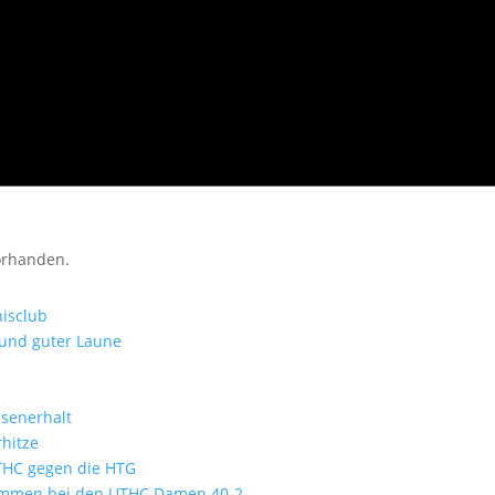
orhanden.
isclub
 und guter Laune
ssenerhalt
hitze
UTHC gegen die HTG
kommen bei den UTHC Damen 40-2