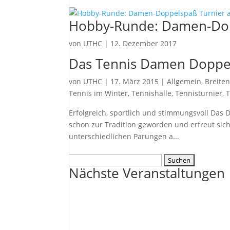
Hobby-Runde: Damen-Dop
von
UTHC
|
12. Dezember 2017
Das Tennis Damen Doppel
von
UTHC
|
17. März 2015
|
Allgemein
,
Breite
Tennis im Winter
,
Tennishalle
,
Tennisturnier
,
T
Erfolgreich, sportlich und stimmungsvoll Das
schon zur Tradition geworden und erfreut sich
unterschiedlichen Parungen a...
Suchen
Nächste Veranstaltungen
nach: