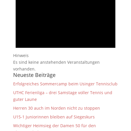
Hinweis
Es sind keine anstehenden Veranstaltungen
vorhanden.
Neueste Beiträge
Erfolgreiches Sommercamp beim Usinger Tennisclub
UTHC Ferienliga – drei Samstage voller Tennis und
guter Laune
Herren 30 auch im Norden nicht zu stoppen
U15-1 Juniorinnen bleiben auf Siegeskurs
Wichtiger Heimsieg der Damen 50 für den