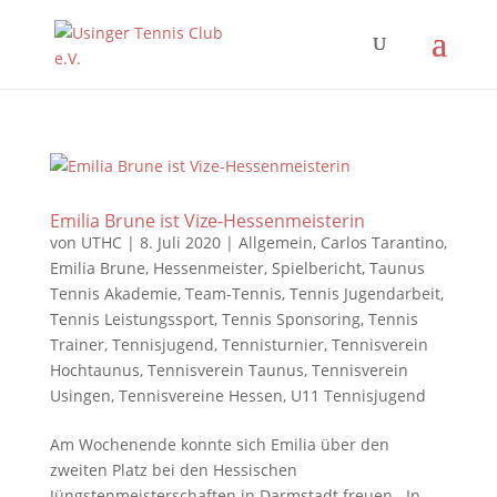
Emilia Brune ist Vize-Hessenmeisterin
von
UTHC
|
8. Juli 2020
|
Allgemein
,
Carlos Tarantino
,
Emilia Brune
,
Hessenmeister
,
Spielbericht
,
Taunus
Tennis Akademie
,
Team-Tennis
,
Tennis Jugendarbeit
,
Tennis Leistungssport
,
Tennis Sponsoring
,
Tennis
Trainer
,
Tennisjugend
,
Tennisturnier
,
Tennisverein
Hochtaunus
,
Tennisverein Taunus
,
Tennisverein
Usingen
,
Tennisvereine Hessen
,
U11 Tennisjugend
Am Wochenende konnte sich Emilia über den
zweiten Platz bei den Hessischen
Jüngstenmeisterschaften in Darmstadt freuen. In