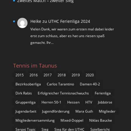
Zweites Match – zweiter Sieg
Heike
zu
UTHC Ferienliga 2024
Vielen Dank, wir waren zum ersten mal dabei leider
erst zum schluss, aber es hat uns riesen spaß
gemacht. Ihr…
Tennis im Taunus
2015
2016
2017
2018
2019
2020
Bezirksoberliga
Carlos Tarantino
Damen 40-2
Dirk Rabis
Erfolgreicher Tennisnachwuchs
Ferienliga
Gruppenliga
Herren 50-1
Hessen
HTV
Jobbörse
Jugendarbeit
Jugendförderung
Mara Guth
Mitglieder
Mitgliederversammlung
Mixed-Doppel
Niklas Baucke
Sergej Topic
Sieg
Sieg für den UTHC
Spielbericht