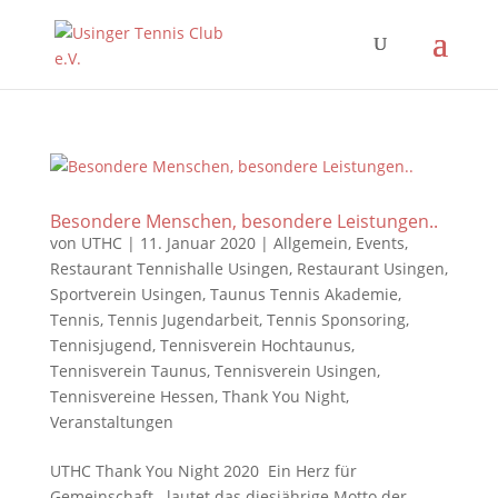
Besondere Menschen, besondere Leistungen..
von
UTHC
|
11. Januar 2020
|
Allgemein
,
Events
,
Restaurant Tennishalle Usingen
,
Restaurant Usingen
,
Sportverein Usingen
,
Taunus Tennis Akademie
,
Tennis
,
Tennis Jugendarbeit
,
Tennis Sponsoring
,
Tennisjugend
,
Tennisverein Hochtaunus
,
Tennisverein Taunus
,
Tennisverein Usingen
,
Tennisvereine Hessen
,
Thank You Night
,
Veranstaltungen
UTHC Thank You Night 2020 Ein Herz für
Gemeinschaft.. lautet das diesjährige Motto der