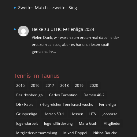
Zweites Match – zweiter Sieg
Heike
zu
UTHC Ferienliga 2024
Vielen Dank, wir waren zum ersten mal dabei leider
erst zum schluss, aber es hat uns riesen spaß
gemacht. Ihr…
Tennis im Taunus
2015
2016
2017
2018
2019
2020
Bezirksoberliga
Carlos Tarantino
Damen 40-2
Dirk Rabis
Erfolgreicher Tennisnachwuchs
Ferienliga
Gruppenliga
Herren 50-1
Hessen
HTV
Jobbörse
Jugendarbeit
Jugendförderung
Mara Guth
Mitglieder
Mitgliederversammlung
Mixed-Doppel
Niklas Baucke