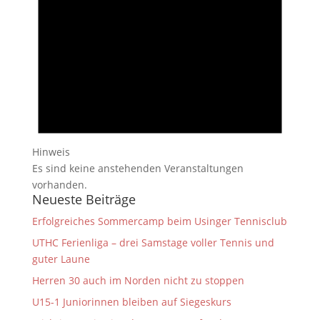
Hinweis
Es sind keine anstehenden Veranstaltungen
vorhanden.
Neueste Beiträge
Erfolgreiches Sommercamp beim Usinger Tennisclub
UTHC Ferienliga – drei Samstage voller Tennis und
guter Laune
Herren 30 auch im Norden nicht zu stoppen
U15-1 Juniorinnen bleiben auf Siegeskurs