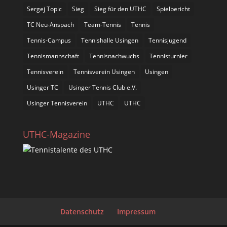
Sergej Topic
Sieg
Sieg für den UTHC
Spielbericht
TC Neu-Anspach
Team-Tennis
Tennis
Tennis-Campus
Tennishalle Usingen
Tennisjugend
Tennismannschaft
Tennisnachwuchs
Tennisturnier
Tennisverein
Tennisverein Usingen
Usingen
Usinger TC
Usinger Tennis Club e.V.
Usinger Tennisverein
UTHC
UTHC
UTHC-Magazine
Datenschutz
Impressum