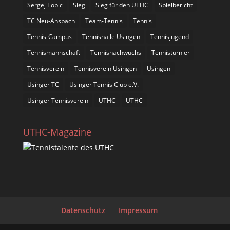
Sergej Topic
Sieg
Sieg für den UTHC
Spielbericht
TC Neu-Anspach
Team-Tennis
Tennis
Tennis-Campus
Tennishalle Usingen
Tennisjugend
Tennismannschaft
Tennisnachwuchs
Tennisturnier
Tennisverein
Tennisverein Usingen
Usingen
Usinger TC
Usinger Tennis Club e.V.
Usinger Tennisverein
UTHC
UTHC
UTHC-Magazine
Datenschutz
Impressum