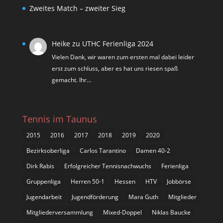
Zweites Match – zweiter Sieg
Heike
zu
UTHC Ferienliga 2024
Vielen Dank, wir waren zum ersten mal dabei leider
erst zum schluss, aber es hat uns riesen spaß
gemacht. Ihr…
Tennis im Taunus
2015
2016
2017
2018
2019
2020
Bezirksoberliga
Carlos Tarantino
Damen 40-2
Dirk Rabis
Erfolgreicher Tennisnachwuchs
Ferienliga
Gruppenliga
Herren 50-1
Hessen
HTV
Jobbörse
Jugendarbeit
Jugendförderung
Mara Guth
Mitglieder
Mitgliederversammlung
Mixed-Doppel
Niklas Baucke