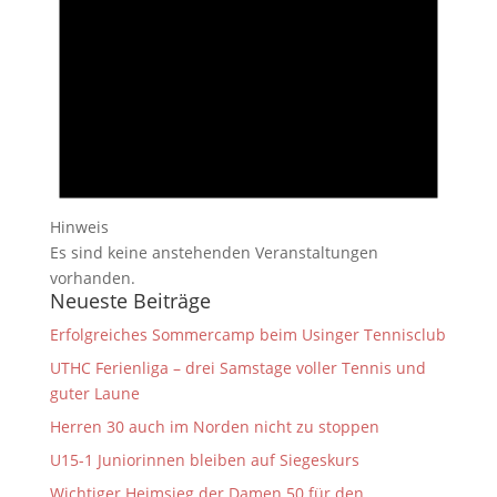
Hinweis
Es sind keine anstehenden Veranstaltungen
vorhanden.
Neueste Beiträge
Erfolgreiches Sommercamp beim Usinger Tennisclub
UTHC Ferienliga – drei Samstage voller Tennis und
guter Laune
Herren 30 auch im Norden nicht zu stoppen
U15-1 Juniorinnen bleiben auf Siegeskurs
Wichtiger Heimsieg der Damen 50 für den