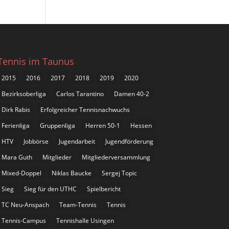
Tennis im Taunus
2015
2016
2017
2018
2019
2020
Bezirksoberliga
Carlos Tarantino
Damen 40-2
Dirk Rabis
Erfolgreicher Tennisnachwuchs
Ferienliga
Gruppenliga
Herren 50-1
Hessen
HTV
Jobbörse
Jugendarbeit
Jugendförderung
Mara Guth
Mitglieder
Mitgliederversammlung
Mixed-Doppel
Niklas Baucke
Sergej Topic
Sieg
Sieg für den UTHC
Spielbericht
TC Neu-Anspach
Team-Tennis
Tennis
Tennis-Campus
Tennishalle Usingen