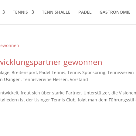
TENNIS
TENNISHALLE
PADEL
GASTRONOMIE
twicklungspartner gewonnen
lage
,
Breitensport
,
Padel Tennis
,
Tennis Sponsoring
,
Tennisverein
in Usingen
,
Tennisvereine Hessen
,
Vorstand
ickelt, freut sich über starke Partner. Unterstützer, die Visione
gliedern ist der Usinger Tennis Club, folgt man dem Führungsstil