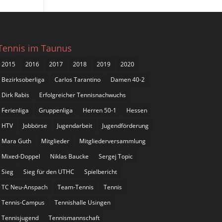
Tennis im Taunus
2015
2016
2017
2018
2019
2020
Bezirksoberliga
Carlos Tarantino
Damen 40-2
Dirk Rabis
Erfolgreicher Tennisnachwuchs
Ferienliga
Gruppenliga
Herren 50-1
Hessen
HTV
Jobbörse
Jugendarbeit
Jugendförderung
Mara Guth
Mitglieder
Mitgliederversammlung
Mixed-Doppel
Niklas Baucke
Sergej Topic
Sieg
Sieg für den UTHC
Spielbericht
TC Neu-Anspach
Team-Tennis
Tennis
Tennis-Campus
Tennishalle Usingen
Tennisjugend
Tennismannschaft