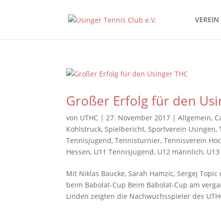
VEREIN
Großer Erfolg für den Us
von
UTHC
|
27. November 2017
|
Allgemein
,
C
Kohlstruck
,
Spielbericht
,
Sportverein Usingen
,
Tennisjugend
,
Tennisturnier
,
Tennisverein Ho
Hessen
,
U11 Tennisjugend
,
U12 männlich
,
U13
Mit Niklas Baucke, Sarah Hamzic, Sergej Top
beim Babolat-Cup Beim Babolat-Cup am verg
Linden zeigten die Nachwuchsspieler des UTHC