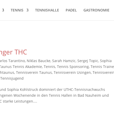
TENNIS
TENNISHALLE
PADEL
GASTRONOMIE
inger THC
arlos Tarantino
,
Niklas Baucke
,
Sarah Hamzic
,
Sergej Topic
,
Sophia
Taunus Tennis Akademie
,
Tennis
,
Tennis Sponsoring
,
Tennis Traine
chtaunus
,
Tennisverein Taunus
,
Tennisverein Usingen
,
Tennisverei
 Tennisjugend
ic und Sophia Kohlstruck dominiert der UTHC-Tennisnachwuchs
angenen Wochenende in den Tennis Hallen in Bad Nauheim und
 starke Leistungen....