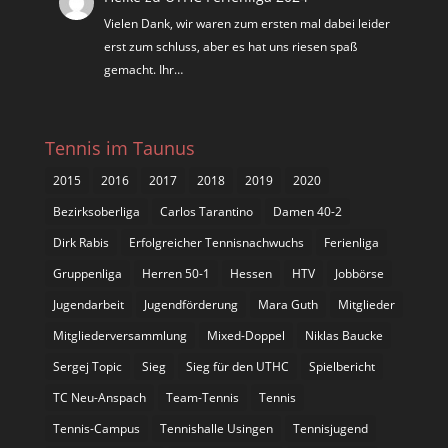
Vielen Dank, wir waren zum ersten mal dabei leider
erst zum schluss, aber es hat uns riesen spaß
gemacht. Ihr…
Tennis im Taunus
2015
2016
2017
2018
2019
2020
Bezirksoberliga
Carlos Tarantino
Damen 40-2
Dirk Rabis
Erfolgreicher Tennisnachwuchs
Ferienliga
Gruppenliga
Herren 50-1
Hessen
HTV
Jobbörse
Jugendarbeit
Jugendförderung
Mara Guth
Mitglieder
Mitgliederversammlung
Mixed-Doppel
Niklas Baucke
Sergej Topic
Sieg
Sieg für den UTHC
Spielbericht
TC Neu-Anspach
Team-Tennis
Tennis
Tennis-Campus
Tennishalle Usingen
Tennisjugend