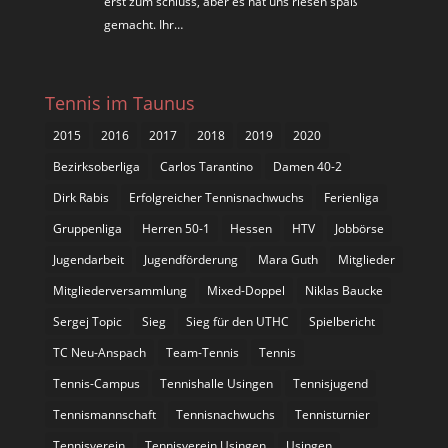
erst zum schluss, aber es hat uns riesen spaß
gemacht. Ihr…
Tennis im Taunus
2015
2016
2017
2018
2019
2020
Bezirksoberliga
Carlos Tarantino
Damen 40-2
Dirk Rabis
Erfolgreicher Tennisnachwuchs
Ferienliga
Gruppenliga
Herren 50-1
Hessen
HTV
Jobbörse
Jugendarbeit
Jugendförderung
Mara Guth
Mitglieder
Mitgliederversammlung
Mixed-Doppel
Niklas Baucke
Sergej Topic
Sieg
Sieg für den UTHC
Spielbericht
TC Neu-Anspach
Team-Tennis
Tennis
Tennis-Campus
Tennishalle Usingen
Tennisjugend
Tennismannschaft
Tennisnachwuchs
Tennisturnier
Tennisverein
Tennisverein Usingen
Usingen