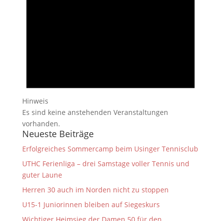
Hinweis
Es sind keine anstehenden Veranstaltungen
vorhanden.
Neueste Beiträge
Erfolgreiches Sommercamp beim Usinger Tennisclub
UTHC Ferienliga – drei Samstage voller Tennis und
guter Laune
Herren 30 auch im Norden nicht zu stoppen
U15-1 Juniorinnen bleiben auf Siegeskurs
Wichtiger Heimsieg der Damen 50 für den