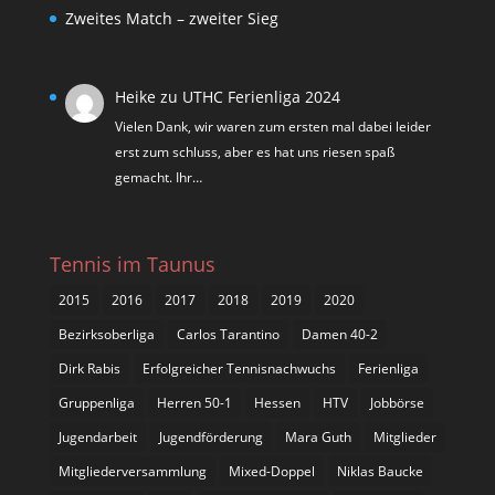
Zweites Match – zweiter Sieg
Heike
zu
UTHC Ferienliga 2024
Vielen Dank, wir waren zum ersten mal dabei leider
erst zum schluss, aber es hat uns riesen spaß
gemacht. Ihr…
Tennis im Taunus
2015
2016
2017
2018
2019
2020
Bezirksoberliga
Carlos Tarantino
Damen 40-2
Dirk Rabis
Erfolgreicher Tennisnachwuchs
Ferienliga
Gruppenliga
Herren 50-1
Hessen
HTV
Jobbörse
Jugendarbeit
Jugendförderung
Mara Guth
Mitglieder
Mitgliederversammlung
Mixed-Doppel
Niklas Baucke