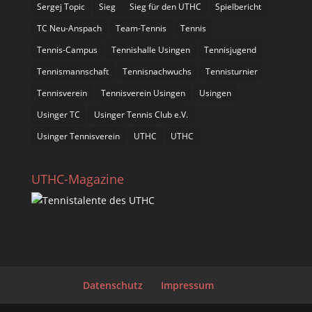
Sergej Topic
Sieg
Sieg für den UTHC
Spielbericht
TC Neu-Anspach
Team-Tennis
Tennis
Tennis-Campus
Tennishalle Usingen
Tennisjugend
Tennismannschaft
Tennisnachwuchs
Tennisturnier
Tennisverein
Tennisverein Usingen
Usingen
Usinger TC
Usinger Tennis Club e.V.
Usinger Tennisverein
UTHC
UTHC
UTHC-Magazine
Datenschutz
Impressum