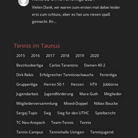
Vielen Dank, wir waren zum ersten mal dabei leider
erst zum schluss, aber es hat uns riesen spaß
gemacht. Ihr…
Tennis im Taunus
2015
2016
2017
2018
2019
2020
Bezirksoberliga
Carlos Tarantino
Damen 40-2
Dirk Rabis
Erfolgreicher Tennisnachwuchs
Ferienliga
Gruppenliga
Herren 50-1
Hessen
HTV
Jobbörse
Jugendarbeit
Jugendförderung
Mara Guth
Mitglieder
Mitgliederversammlung
Mixed-Doppel
Niklas Baucke
Sergej Topic
Sieg
Sieg für den UTHC
Spielbericht
TC Neu-Anspach
Team-Tennis
Tennis
Tennis-Campus
Tennishalle Usingen
Tennisjugend