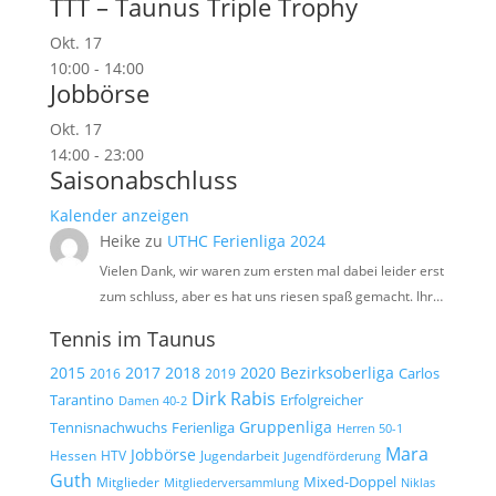
TTT – Taunus Triple Trophy
Okt.
17
10:00
-
14:00
Jobbörse
Okt.
17
14:00
-
23:00
Saisonabschluss
Kalender anzeigen
Heike
zu
UTHC Ferienliga 2024
Vielen Dank, wir waren zum ersten mal dabei leider erst
zum schluss, aber es hat uns riesen spaß gemacht. Ihr…
Tennis im Taunus
2015
2017
2018
2020
Bezirksoberliga
Carlos
2019
2016
Dirk Rabis
Tarantino
Erfolgreicher
Damen 40-2
Gruppenliga
Tennisnachwuchs
Ferienliga
Herren 50-1
Mara
Jobbörse
Hessen
HTV
Jugendarbeit
Jugendförderung
Guth
Mixed-Doppel
Mitglieder
Mitgliederversammlung
Niklas