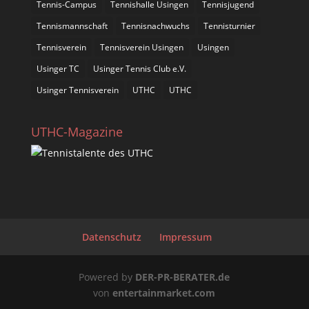
Tennis-Campus
Tennishalle Usingen
Tennisjugend
Tennismannschaft
Tennisnachwuchs
Tennisturnier
Tennisverein
Tennisverein Usingen
Usingen
Usinger TC
Usinger Tennis Club e.V.
Usinger Tennisverein
UTHC
UTHC
UTHC-Magazine
Datenschutz
Impressum
Powered by
DER-PR-BERATER.de
von
entertainmarket.com