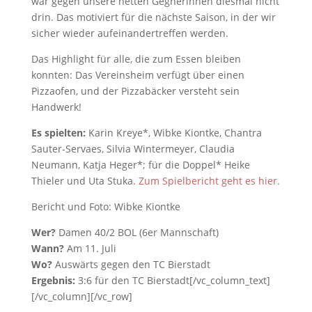
war gegen unsere netten Gegnerinnen diesmal nicht
drin. Das motiviert für die nächste Saison, in der wir
sicher wieder aufeinandertreffen werden.
Das Highlight für alle, die zum Essen bleiben
konnten: Das Vereinsheim verfügt über einen
Pizzaofen, und der Pizzabäcker versteht sein
Handwerk!
Es spielten:
Karin Kreye*, Wibke Kiontke, Chantra
Sauter-Servaes, Silvia Wintermeyer, Claudia
Neumann, Katja Heger*; für die Doppel* Heike
Thieler und Uta Stuka.
Zum Spielbericht geht es hier.
Bericht und Foto: Wibke Kiontke
Wer?
Damen 40/2 BOL (6er Mannschaft)
Wann?
Am 11. Juli
Wo?
Auswärts gegen den TC Bierstadt
Ergebnis:
3:6 für den TC Bierstadt[/vc_column_text]
[/vc_column][/vc_row]