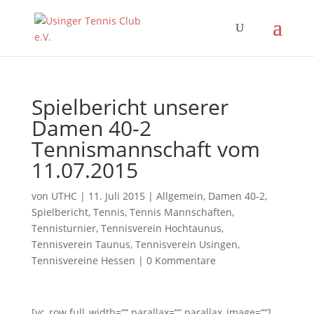
Spielbericht unserer
Damen 40-2
Tennismannschaft vom
11.07.2015
von
UTHC
|
11. Juli 2015
|
Allgemein
,
Damen 40-2
,
Spielbericht
,
Tennis
,
Tennis Mannschaften
,
Tennisturnier
,
Tennisverein Hochtaunus
,
Tennisverein Taunus
,
Tennisverein Usingen
,
Tennisvereine Hessen
|
0 Kommentare
[vc_row full_width=““ parallax=““ parallax_image=““]