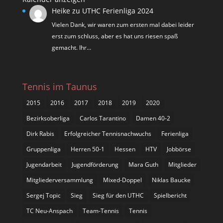
Heike
zu
UTHC Ferienliga 2024
Vielen Dank, wir waren zum ersten mal dabei leider
erst zum schluss, aber es hat uns riesen spaß
gemacht. Ihr…
Tennis im Taunus
2015
2016
2017
2018
2019
2020
Bezirksoberliga
Carlos Tarantino
Damen 40-2
Dirk Rabis
Erfolgreicher Tennisnachwuchs
Ferienliga
Gruppenliga
Herren 50-1
Hessen
HTV
Jobbörse
Jugendarbeit
Jugendförderung
Mara Guth
Mitglieder
Mitgliederversammlung
Mixed-Doppel
Niklas Baucke
Sergej Topic
Sieg
Sieg für den UTHC
Spielbericht
TC Neu-Anspach
Team-Tennis
Tennis