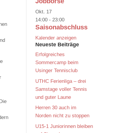
Jobbörse
Okt.
17
14:00
-
23:00
chen
Saisonabschluss
Kalender anzeigen
und
Neueste Beiträge
Erfolgreiches
re
Sommercamp beim
Usinger Tennisclub
r
UTHC Ferienliga – drei
Samstage voller Tennis
und guter Laune
Die
Herren 30 auch im
Norden nicht zu stoppen
dern
U15-1 Juniorinnen bleiben