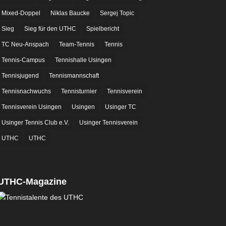
Mixed-Doppel
Niklas Baucke
Sergej Topic
Sieg
Sieg für den UTHC
Spielbericht
TC Neu-Anspach
Team-Tennis
Tennis
Tennis-Campus
Tennishalle Usingen
Tennisjugend
Tennismannschaft
Tennisnachwuchs
Tennisturnier
Tennisverein
Tennisverein Usingen
Usingen
Usinger TC
Usinger Tennis Club e.V.
Usinger Tennisverein
UTHC
UTHC
UTHC-Magazine