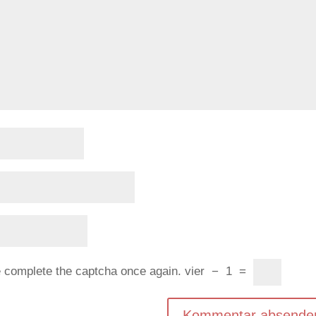
e complete the captcha once again.
vier
−
1
=