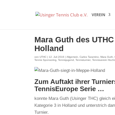
VEREIN
Mara Guth des UTHC 
Holland
von
UTHC
|
12. Juli 2016
|
Allgemein
,
Carlos Tarantino
,
Mara Guth
,
Tennis Sponsoring
,
Tennisjugend
,
Tennisturnier
,
Tennisverein Hoch
Zum Auftakt ihrer Turnier
TennisEurope Serie …
konnte Mara Guth (Usinger THC) gleich ei
Kategorie 3 in Holland und unterstrich dam
Turnier.