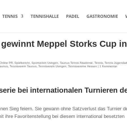
TENNIS
TENNISHALLE
PADEL
GASTRONOMIE
gewinnt Meppel Storks Cup i
Online PR
,
Spielbericht
,
Sportverein Usingen
,
Taunus Tennis Akademie
,
Tennis
,
Tennis Jugendar
taunus
,
Tennisverein Taunus
,
Tennisverein Usingen
,
Tennisvereine Hessen
|
1 Kommentar
serie bei internationalen Turnieren d
nen Sieg feiern. Sie gewann ohne Satzverlust das Turnier d
it ihre Favoritenstellung bei diesem international besetzten