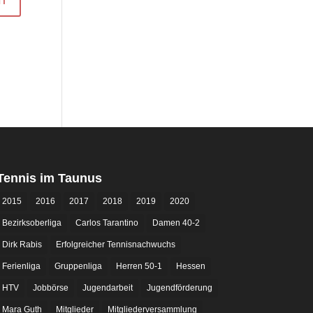
Tennis im Taunus
2015
2016
2017
2018
2019
2020
Bezirksoberliga
Carlos Tarantino
Damen 40-2
Dirk Rabis
Erfolgreicher Tennisnachwuchs
Ferienliga
Gruppenliga
Herren 50-1
Hessen
HTV
Jobbörse
Jugendarbeit
Jugendförderung
Mara Guth
Mitglieder
Mitgliederversammlung