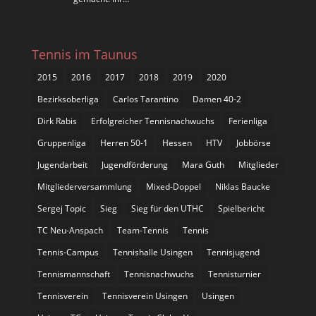
Tennis im Taunus
2015
2016
2017
2018
2019
2020
Bezirksoberliga
Carlos Tarantino
Damen 40-2
Dirk Rabis
Erfolgreicher Tennisnachwuchs
Ferienliga
Gruppenliga
Herren 50-1
Hessen
HTV
Jobbörse
Jugendarbeit
Jugendförderung
Mara Guth
Mitglieder
Mitgliederversammlung
Mixed-Doppel
Niklas Baucke
Sergej Topic
Sieg
Sieg für den UTHC
Spielbericht
TC Neu-Anspach
Team-Tennis
Tennis
Tennis-Campus
Tennishalle Usingen
Tennisjugend
Tennismannschaft
Tennisnachwuchs
Tennisturnier
Tennisverein
Tennisverein Usingen
Usingen