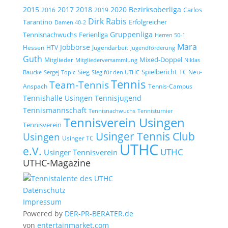
2015
2017
2018
2020
Bezirksoberliga
Carlos
2019
2016
Dirk Rabis
Tarantino
Erfolgreicher
Damen 40-2
Gruppenliga
Tennisnachwuchs
Ferienliga
Herren 50-1
Mara
Jobbörse
Hessen
HTV
Jugendarbeit
Jugendförderung
Guth
Mixed-Doppel
Mitglieder
Mitgliederversammlung
Niklas
Spielbericht
Sieg
TC Neu-
Baucke
Sergej Topic
Sieg für den UTHC
Tennis
Team-Tennis
Anspach
Tennis-Campus
Tennisjugend
Tennishalle Usingen
Tennismannschaft
Tennisnachwuchs
Tennisturnier
Tennisverein Usingen
Tennisverein
Usinger Tennis Club
Usingen
Usinger TC
UTHC
e.V.
UTHC
Usinger Tennisverein
UTHC-Magazine
Datenschutz
Impressum
Powered by
DER-PR-BERATER.de
von
entertainmarket.com