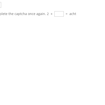
plete the captcha once again.
2
×
=
acht