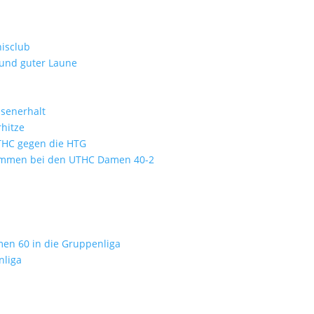
isclub
 und guter Laune
ssenerhalt
hitze
UTHC gegen die HTG
kommen bei den UTHC Damen 40-2
men 60 in die Gruppenliga
nliga