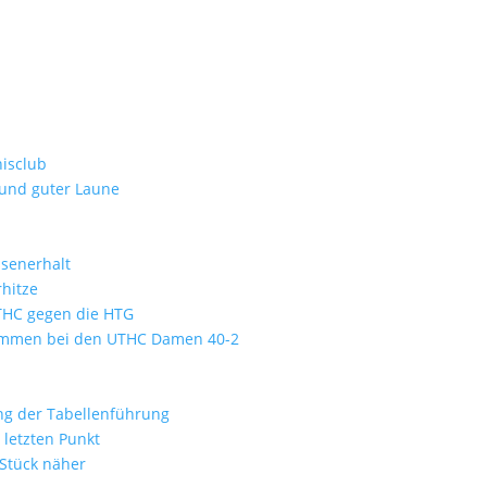
isclub
 und guter Laune
ssenerhalt
hitze
UTHC gegen die HTG
kommen bei den UTHC Damen 40-2
ung der Tabellenführung
letzten Punkt
 Stück näher