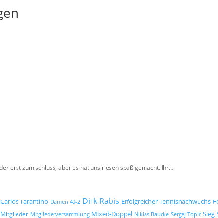
gen
der erst zum schluss, aber es hat uns riesen spaß gemacht. Ihr…
Dirk Rabis
Carlos Tarantino
Erfolgreicher Tennisnachwuchs
F
Damen 40-2
Mixed-Doppel
Mitglieder
Sieg
Mitgliederversammlung
Niklas Baucke
Sergej Topic