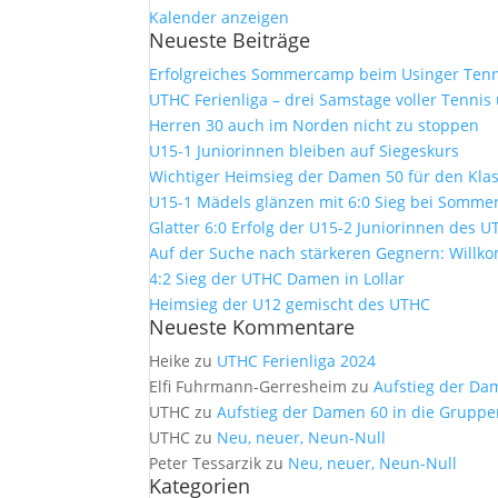
Kalender anzeigen
Neueste Beiträge
Erfolgreiches Sommercamp beim Usinger Tenn
UTHC Ferienliga – drei Samstage voller Tennis
Herren 30 auch im Norden nicht zu stoppen
U15-1 Juniorinnen bleiben auf Siegeskurs
Wichtiger Heimsieg der Damen 50 für den Kla
U15-1 Mädels glänzen mit 6:0 Sieg bei Sommer
Glatter 6:0 Erfolg der U15-2 Juniorinnen des 
Auf der Suche nach stärkeren Gegnern: Will
4:2 Sieg der UTHC Damen in Lollar
Heimsieg der U12 gemischt des UTHC
Neueste Kommentare
Heike
zu
UTHC Ferienliga 2024
Elfi Fuhrmann-Gerresheim
zu
Aufstieg der Da
UTHC
zu
Aufstieg der Damen 60 in die Gruppe
UTHC
zu
Neu, neuer, Neun-Null
Peter Tessarzik
zu
Neu, neuer, Neun-Null
Kategorien