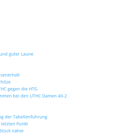
 und guter Laune
ssenerhalt
hitze
UTHC gegen die HTG
kommen bei den UTHC Damen 40-2
ung der Tabellenführung
letzten Punkt
 Stück näher