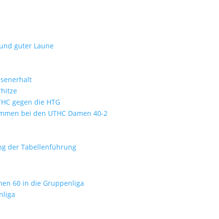
 und guter Laune
ssenerhalt
hitze
UTHC gegen die HTG
kommen bei den UTHC Damen 40-2
ung der Tabellenführung
men 60 in die Gruppenliga
nliga