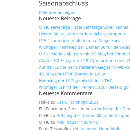
Saisonabschluss
Kalender anzeigen
Neueste Beiträge
UTHC Ferienliga – drei Samstage voller Tennis
Herren 30 auch im Norden nicht zu stoppen
U15-1 Juniorinnen bleiben auf Siegeskurs
Wichtiger Heimsieg der Damen 50 für den Kla
U15-1 Mädels glänzen mit 6:0 Sieg bei Sommer
Glatter 6:0 Erfolg der U15-2 Juniorinnen des 
Auf der Suche nach stärkeren Gegnern: Will
4:2 Sieg der UTHC Damen in Lollar
Heimsieg der U12 gemischt des UTHC
Wichtiger Schritt der Herren 30 zur Verteidig
Neueste Kommentare
Heike
zu
UTHC Ferienliga 2024
Elfi Fuhrmann-Gerresheim
zu
Aufstieg der Da
UTHC
zu
Aufstieg der Damen 60 in die Gruppe
UTHC
zu
Neu, neuer, Neun-Null
Peter Tessarzik
zu
Neu, neuer, Neun-Null