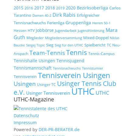
2015
2017
2018
2020
Bezirksoberliga
Carlos
2019
2016
Dirk Rabis
Tarantino
Erfolgreicher
Damen 40-2
Gruppenliga
Tennisnachwuchs
Ferienliga
Herren 50-1
Mara
Jobbörse
Hessen
HTV
Jugendarbeit
Jugendförderung
Guth
Mixed-Doppel
Mitglieder
Mitgliederversammlung
Niklas
Spielbericht
Sieg
TC Neu-
Baucke
Sergej Topic
Sieg für den UTHC
Tennis
Team-Tennis
Anspach
Tennis-Campus
Tennisjugend
Tennishalle Usingen
Tennismannschaft
Tennisnachwuchs
Tennisturnier
Tennisverein Usingen
Tennisverein
Usinger Tennis Club
Usingen
Usinger TC
UTHC
e.V.
UTHC
Usinger Tennisverein
UTHC-Magazine
Datenschutz
Impressum
Powered by
DER-PR-BERATER.de