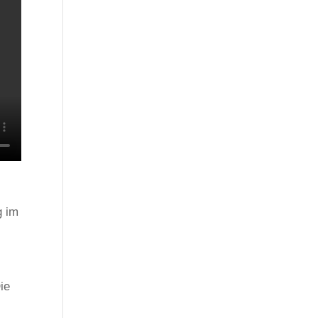
g im
ie