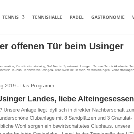
TENNIS
TENNISHALLE
PADEL
GASTRONOMIE
er offenen Tür beim Usinger
ooperation
,
Koordinationstraining
,
SoftTennis
,
Sportverein Usingen
,
Taunus Tennis Akademie
,
Te
isverein Taunus
,
Tennisverein Usingen
,
Tennisvereine Hessen
,
Veranstaltungen
,
Veranstaltunge
inger Landes, liebe Alteingesessen
 Unsere Anlage liegt idyllisch in direkter Nachbarschaft zu
wunderschöne Clubanlage mit 8 Sandplätzen und 3 Granulat-
eibliche Wohl sorgen ein bewirtschaftetes Clubhaus, unsere