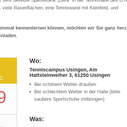
sehr beliebte Speiselokal „Lava“ in der Tennishalle des U
, viele Rasenflächen, eine Tenniswand mit Kleinfeld, und
einmal kennenlernen können, möchten wir Sie ganz herz
inladen.
Wo:
Tenniscampus Usingen, Am
Hattsteinweiher 3, 61250 Usingen
HC
Bei schönem Wetter draußen
9
Bei schlechtem Wetter in der Halle (bitte
saubere Sportschuhe mitbringen)
Was: