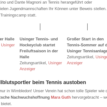
tino und Dante Magnoni an Tennis herangeführt oder
 vielen Jugendmannschaften Ihr Können unter Beweis stellen.
 Trainingscamp statt.
er Halle
Usinger Tennis- und
Großer Start in den
Usinger
Hockeyclub startet
Tennis-Sommer auf 
Freiluftsaison in der
Usinger Tennisanlag
Halle
Zeitungsartikel
,
Using
Zeitungsartikel
,
Usinger
Anzeiger
Anzeiger
lblutsportler beim Tennis austoben
nur in Wimbledon! Unser Verein hat schon tolle Spieler wie 
tsche Nachwuchshoffnung
Mara Guth
hervorgebracht – we
 bietet.