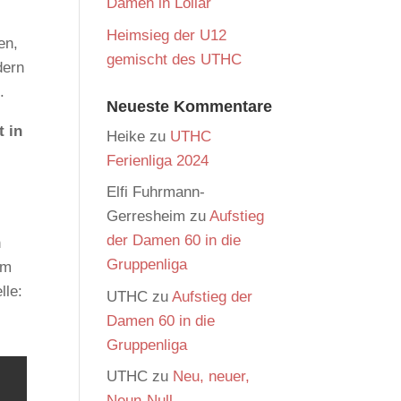
Damen in Lollar
Heimsieg der U12
en,
gemischt des UTHC
dern
.
Neueste Kommentare
t in
Heike
zu
UTHC
Ferienliga 2024
Elfi Fuhrmann-
.
Gerresheim
zu
Aufstieg
der Damen 60 in die
h
Gruppenliga
em
lle:
UTHC
zu
Aufstieg der
Damen 60 in die
Gruppenliga
UTHC
zu
Neu, neuer,
Neun-Null