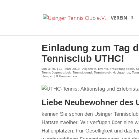
VEREIN
Einladung zum Tag d
Tennisclub UTHC!
von
UTHC
|
13. März 2019
|
Allgemein
,
Events
,
Freizeitangebote
,
K
Tennis Jugendarbeit
,
Tennisjugend
,
Tennisverein Hochtaunus
,
Tenn
Usingen
|
0 Kommentare
Liebe Neubewohner des Us
kennen Sie schon den Usinger Tennisclub?
Hattsteinweiher. Wir verfügen über eine 
Hallenplätzen. Für Geselligkeit und das l