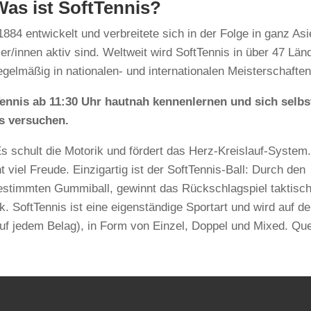
as ist SoftTennis?
84 entwickelt und verbreitete sich in der Folge in ganz Asi
er/innen aktiv sind. Weltweit wird SoftTennis in über 47 Län
egelmäßig in nationalen- und internationalen Meisterschaften
nnis ab 11:30 Uhr hautnah kennenlernen und sich selbs
s versuchen.
 Es schult die Motorik und fördert das Herz-Kreislauf-System
t viel Freude. Einzigartig ist der SoftTennis-Ball: Durch den
gestimmten Gummiball, gewinnt das Rückschlagspiel taktisc
. SoftTennis ist eine eigenständige Sportart und wird auf d
 auf jedem Belag), in Form von Einzel, Doppel und Mixed. Que