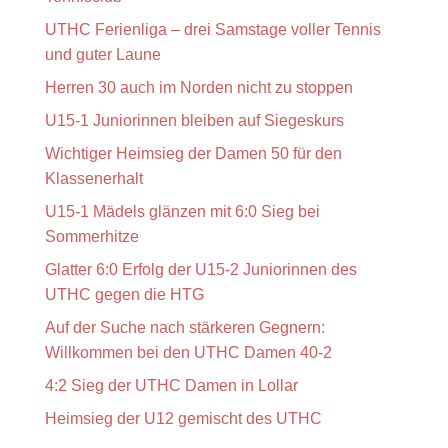
UTHC Ferienliga – drei Samstage voller Tennis
und guter Laune
Herren 30 auch im Norden nicht zu stoppen
U15-1 Juniorinnen bleiben auf Siegeskurs
Wichtiger Heimsieg der Damen 50 für den
Klassenerhalt
U15-1 Mädels glänzen mit 6:0 Sieg bei
Sommerhitze
Glatter 6:0 Erfolg der U15-2 Juniorinnen des
UTHC gegen die HTG
Auf der Suche nach stärkeren Gegnern:
Willkommen bei den UTHC Damen 40-2
4:2 Sieg der UTHC Damen in Lollar
Heimsieg der U12 gemischt des UTHC