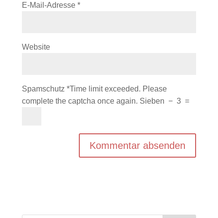
E-Mail-Adresse
*
Website
Spamschutz
*
Time limit exceeded. Please
complete the captcha once again.
Sieben
−
3
=