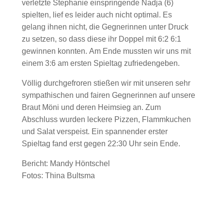
verletzte Stephanie einspringende Nadja (6)
spielten, lief es leider auch nicht optimal. Es
gelang ihnen nicht, die Gegnerinnen unter Druck
zu setzen, so dass diese ihr Doppel mit 6:2 6:1
gewinnen konnten. Am Ende mussten wir uns mit
einem 3:6 am ersten Spieltag zufriedengeben.
Völlig durchgefroren stießen wir mit unseren sehr
sympathischen und fairen Gegnerinnen auf unsere
Braut Möni und deren Heimsieg an. Zum
Abschluss wurden leckere Pizzen, Flammkuchen
und Salat verspeist. Ein spannender erster
Spieltag fand erst gegen 22:30 Uhr sein Ende.
Bericht: Mandy Höntschel
Fotos: Thina Bultsma