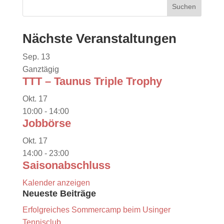
Nächste Veranstaltungen
Sep.
13
Ganztägig
TTT – Taunus Triple Trophy
Okt.
17
10:00
-
14:00
Jobbörse
Okt.
17
14:00
-
23:00
Saisonabschluss
Kalender anzeigen
Neueste Beiträge
Erfolgreiches Sommercamp beim Usinger
Tennisclub