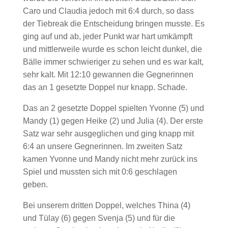
Caro und Claudia jedoch mit 6:4 durch, so dass
der Tiebreak die Entscheidung bringen musste. Es
ging auf und ab, jeder Punkt war hart umkämpft
und mittlerweile wurde es schon leicht dunkel, die
Bälle immer schwieriger zu sehen und es war kalt,
sehr kalt. Mit 12:10 gewannen die Gegnerinnen
das an 1 gesetzte Doppel nur knapp. Schade.
Das an 2 gesetzte Doppel spielten Yvonne (5) und
Mandy (1) gegen Heike (2) und Julia (4). Der erste
Satz war sehr ausgeglichen und ging knapp mit
6:4 an unsere Gegnerinnen. Im zweiten Satz
kamen Yvonne und Mandy nicht mehr zurück ins
Spiel und mussten sich mit 0:6 geschlagen
geben.
Bei unserem dritten Doppel, welches Thina (4)
und Tülay (6) gegen Svenja (5) und für die