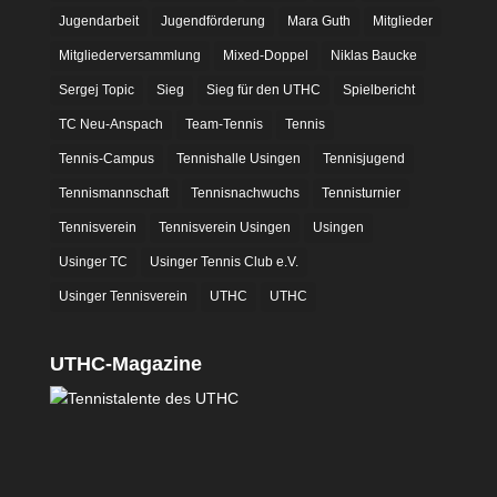
Jugendarbeit
Jugendförderung
Mara Guth
Mitglieder
Mitgliederversammlung
Mixed-Doppel
Niklas Baucke
Sergej Topic
Sieg
Sieg für den UTHC
Spielbericht
TC Neu-Anspach
Team-Tennis
Tennis
Tennis-Campus
Tennishalle Usingen
Tennisjugend
Tennismannschaft
Tennisnachwuchs
Tennisturnier
Tennisverein
Tennisverein Usingen
Usingen
Usinger TC
Usinger Tennis Club e.V.
Usinger Tennisverein
UTHC
UTHC
UTHC-Magazine