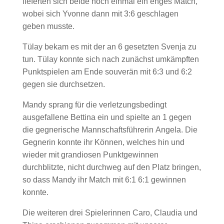
lieferten sich beide noch einmal ein enges Match,
wobei sich Yvonne dann mit 3:6 geschlagen
geben musste.
Tülay bekam es mit der an 6 gesetzten Svenja zu
tun. Tülay konnte sich nach zunächst umkämpften
Punktspielen am Ende souverän mit 6:3 und 6:2
gegen sie durchsetzen.
Mandy sprang für die verletzungsbedingt
ausgefallene Bettina ein und spielte an 1 gegen
die gegnerische Mannschaftsführerin Angela. Die
Gegnerin konnte ihr Können, welches hin und
wieder mit grandiosen Punktgewinnen
durchblitzte, nicht durchweg auf den Platz bringen,
so dass Mandy ihr Match mit 6:1 6:1 gewinnen
konnte.
Die weiteren drei Spielerinnen Caro, Claudia und