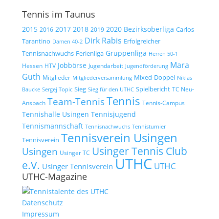
Tennis im Taunus
2015
2017
2018
2020
Bezirksoberliga
Carlos
2019
2016
Dirk Rabis
Tarantino
Erfolgreicher
Damen 40-2
Gruppenliga
Tennisnachwuchs
Ferienliga
Herren 50-1
Mara
Jobbörse
Hessen
HTV
Jugendarbeit
Jugendförderung
Guth
Mixed-Doppel
Mitglieder
Mitgliederversammlung
Niklas
Spielbericht
Sieg
TC Neu-
Baucke
Sergej Topic
Sieg für den UTHC
Tennis
Team-Tennis
Anspach
Tennis-Campus
Tennisjugend
Tennishalle Usingen
Tennismannschaft
Tennisnachwuchs
Tennisturnier
Tennisverein Usingen
Tennisverein
Usinger Tennis Club
Usingen
Usinger TC
UTHC
e.V.
UTHC
Usinger Tennisverein
UTHC-Magazine
Datenschutz
Impressum