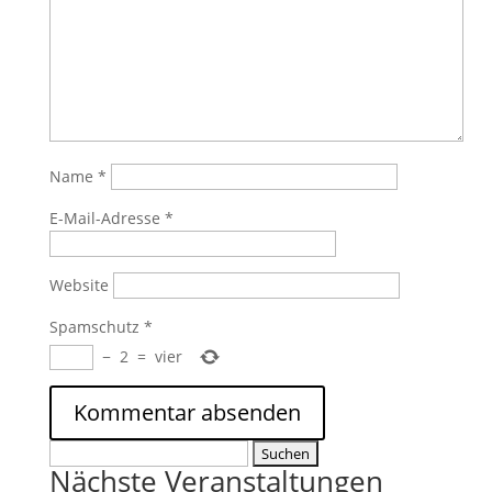
Name
*
E-Mail-Adresse
*
Website
Spamschutz
*
−
2
=
vier
Suchen
Nächste Veranstaltungen
nach: