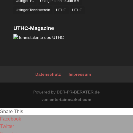
Usinger TC
Usinger Tennis Club e.V.
Usinger Tennisverein
UTHC
UTHC
UTHC-Magazine
Datenschutz
Impressum
Powered by
DER-PR-BERATER.de
von
entertainmarket.com
Share This
Facebook
Twitter