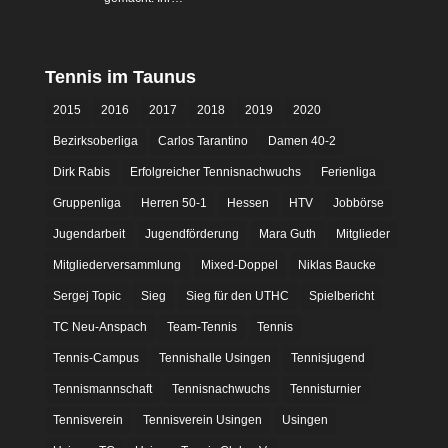
Tennis im Taunus
2015
2016
2017
2018
2019
2020
Bezirksoberliga
Carlos Tarantino
Damen 40-2
Dirk Rabis
Erfolgreicher Tennisnachwuchs
Ferienliga
Gruppenliga
Herren 50-1
Hessen
HTV
Jobbörse
Jugendarbeit
Jugendförderung
Mara Guth
Mitglieder
Mitgliederversammlung
Mixed-Doppel
Niklas Baucke
Sergej Topic
Sieg
Sieg für den UTHC
Spielbericht
TC Neu-Anspach
Team-Tennis
Tennis
Tennis-Campus
Tennishalle Usingen
Tennisjugend
Tennismannschaft
Tennisnachwuchs
Tennisturnier
Tennisverein
Tennisverein Usingen
Usingen