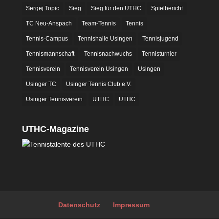
Sergej Topic
Sieg
Sieg für den UTHC
Spielbericht
TC Neu-Anspach
Team-Tennis
Tennis
Tennis-Campus
Tennishalle Usingen
Tennisjugend
Tennismannschaft
Tennisnachwuchs
Tennisturnier
Tennisverein
Tennisverein Usingen
Usingen
Usinger TC
Usinger Tennis Club e.V.
Usinger Tennisverein
UTHC
UTHC
UTHC-Magazine
Datenschutz
Impressum