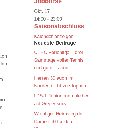
Jobbörse
Okt.
17
14:00
-
23:00
Saisonabschluss
Kalender anzeigen
Neueste Beiträge
UTHC Ferienliga – drei
tch
Samstage voller Tennis
eden
und guter Laune
Herren 30 auch im
em
Norden nicht zu stoppen
U15-1 Juniorinnen bleiben
en.
auf Siegeskurs
en
Wichtiger Heimsieg der
Damen 50 für den
n