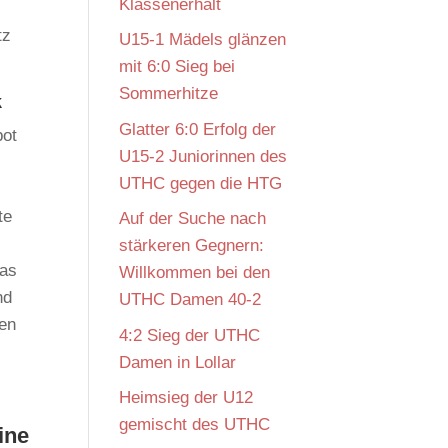
Klassenerhalt
tz
U15-1 Mädels glänzen
mit 6:0 Sieg bei
Sommerhitze
k
Glatter 6:0 Erfolg der
bot
U15-2 Juniorinnen des
UTHC gegen die HTG
te
Auf der Suche nach
stärkeren Gegnern:
das
Willkommen bei den
nd
UTHC Damen 40-2
gen
4:2 Sieg der UTHC
Damen in Lollar
Heimsieg der U12
gemischt des UTHC
ine