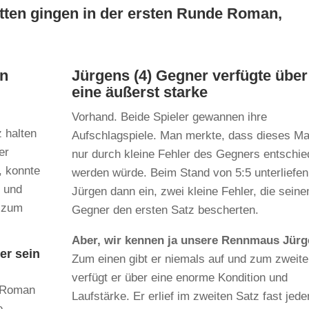
tten gingen in der ersten Runde Roman,
in
Jürgens (4) Gegner verfügte über
eine äußerst starke
Vorhand. Beide Spieler gewannen ihre
z halten
Aufschlagspiele. Man merkte, dass dieses Ma
er
nur durch kleine Fehler des Gegners entschi
, konnte
werden würde. Beim Stand von 5:5 unterliefen
n und
Jürgen dann ein, zwei kleine Fehler, die sein
s zum
Gegner den ersten Satz bescherten.
Aber, wir kennen ja unsere Rennmaus Jürg
er sein
Zum einen gibt er niemals auf und zum zweit
verfügt er über eine enorme Kondition und
d Roman
Laufstärke. Er erlief im zweiten Satz fast jede
e