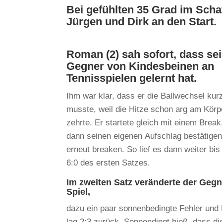
Bei gefühlten 35 Grad im Scha
Jürgen und Dirk an den Start.
Roman (2) sah sofort, dass se
Gegner von Kindesbeinen an
Tennisspielen gelernt hat.
Ihm war klar, dass er die Ballwechsel kur
musste, weil die Hitze schon arg am Körp
zehrte. Er startete gleich mit einem Break
dann seinen eigenen Aufschlag bestätige
erneut breaken. So lief es dann weiter bi
6:0 des ersten Satzes.
Im zweiten Satz veränderte der Gegn
Spiel,
dazu ein paar sonnenbedingte Fehler un
lag 2:3 zurück. Sonnendingt hieß, dass di