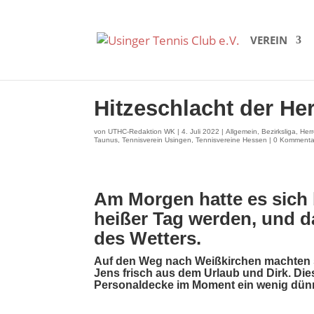
VEREIN
Hitzeschlacht der He
von
UTHC-Redaktion WK
|
4. Juli 2022
|
Allgemein
,
Bezirksliga
,
Her
Taunus
,
Tennisverein Usingen
,
Tennisvereine Hessen
|
0 Kommenta
Am Morgen hatte es sich b
heißer Tag werden, und d
des Wetters.
Auf den Weg nach Weißkirchen machten s
Jens frisch aus dem Urlaub und Dirk. Dies
Personaldecke im Moment ein wenig dün