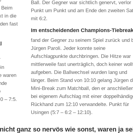
Ball. Der Gegner war sichtlich genervt, verlor
. Beim
Punkt um Punkt und am Ende den zweiten Sa
t in die
mit 6:2.
den fast
Im entscheidenden Champions-Tiebrea
fand der Gegner zu seinem Spiel zurück und 
l
Jürgen Paroli. Jeder konnte seine
Aufschlagpunkte durchbringen. Die Hitze war
r
mittlerweile fast unerträglich, doch keiner woll
in
aufgeben. Die Ballwechsel wurden lang und
le waren
länger. Beim Stand von 10:10 gelang Jürgen 
nde
Mini-Break zum Matchball, den er anschließe
e
bei eigenem Aufschlag mit einer doppelhändi
0 – 7:5.
Rückhand zum 12:10 verwandelte. Punkt für
Usingen (5:7 – 6:2 – 12:10).
n nicht ganz so nervös wie sonst, waren ja se