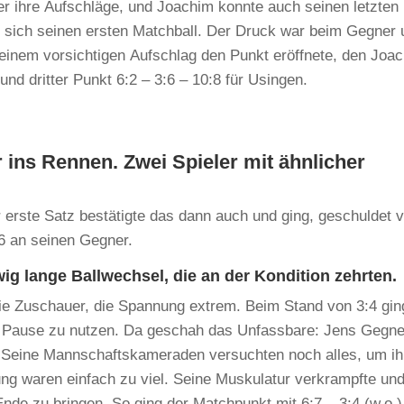
er ihre Aufschläge, und Joachim konnte auch seinen letzten
e sich seinen ersten Matchball. Der Druck war beim Gegner 
t einem vorsichtigen Aufschlag den Punkt eröffnete, den Joa
und dritter Punkt 6:2 – 3:6 – 10:8 für Usingen.
er ins Rennen. Zwei Spieler mit ähnlicher
 erste Satz bestätigte das dann auch und ging, geschuldet 
:6 an seinen Gegner.
wig lange Ballwechsel, die an der Kondition zehrten.
ie Zuschauer, die Spannung extrem. Beim Stand von 3:4 gi
ine Pause zu nutzen. Da geschah das Unfassbare: Jens Gegne
n. Seine Mannschaftskameraden versuchten noch alles, um i
ng waren einfach zu viel. Seine Muskulatur verkrampfte un
de zu bringen. So ging der Matchpunkt mit 6:7 – 3:4 (w.o.)