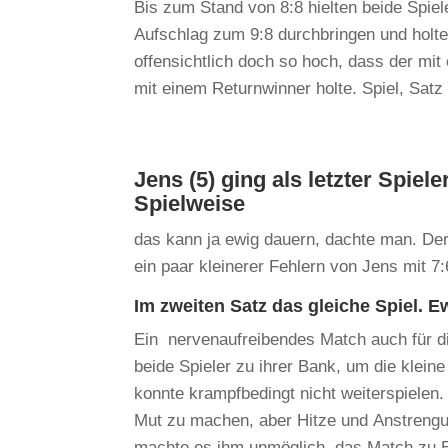
Bis zum Stand von 8:8 hielten beide Spiel
Aufschlag zum 9:8 durchbringen und holt
offensichtlich doch so hoch, dass der mi
mit einem Returnwinner holte. Spiel, Satz 
Jens (5) ging als letzter Spiel
Spielweise
das kann ja ewig dauern, dachte man. Der
ein paar kleinerer Fehlern von Jens mit 7
Im zweiten Satz das gleiche Spiel. E
Ein nervenaufreibendes Match auch für d
beide Spieler zu ihrer Bank, um die kle
konnte krampfbedingt nicht weiterspiele
Mut zu machen, aber Hitze und Anstrengu
machte es ihm unmöglich, das Match zu En