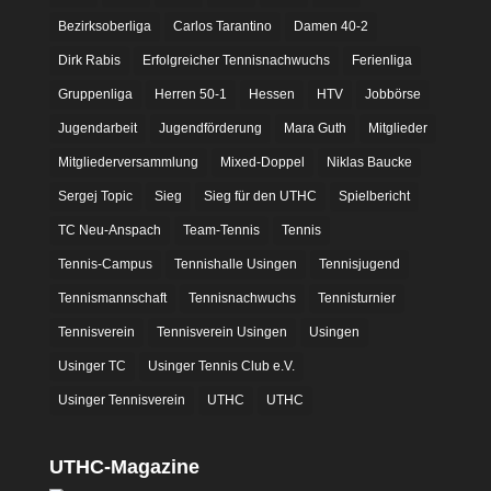
Bezirksoberliga
Carlos Tarantino
Damen 40-2
Dirk Rabis
Erfolgreicher Tennisnachwuchs
Ferienliga
Gruppenliga
Herren 50-1
Hessen
HTV
Jobbörse
Jugendarbeit
Jugendförderung
Mara Guth
Mitglieder
Mitgliederversammlung
Mixed-Doppel
Niklas Baucke
Sergej Topic
Sieg
Sieg für den UTHC
Spielbericht
TC Neu-Anspach
Team-Tennis
Tennis
Tennis-Campus
Tennishalle Usingen
Tennisjugend
Tennismannschaft
Tennisnachwuchs
Tennisturnier
Tennisverein
Tennisverein Usingen
Usingen
Usinger TC
Usinger Tennis Club e.V.
Usinger Tennisverein
UTHC
UTHC
UTHC-Magazine