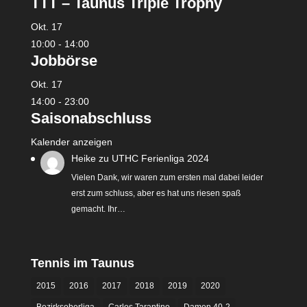
TTT – Taunus Triple Trophy
Okt.
17
10:00
-
14:00
Jobbörse
Okt.
17
14:00
-
23:00
Saisonabschluss
Kalender anzeigen
Heike
zu
UTHC Ferienliga 2024
Vielen Dank, wir waren zum ersten mal dabei leider
erst zum schluss, aber es hat uns riesen spaß
gemacht. Ihr…
Tennis im Taunus
2015
2016
2017
2018
2019
2020
Bezirksoberliga
Carlos Tarantino
Damen 40-2