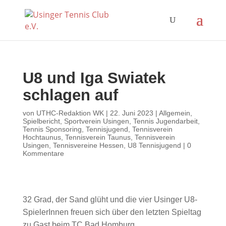
U8 und Iga Swiatek
schlagen auf
von
UTHC-Redaktion WK
|
22. Juni 2023
|
Allgemein
,
Spielbericht
,
Sportverein Usingen
,
Tennis Jugendarbeit
,
Tennis Sponsoring
,
Tennisjugend
,
Tennisverein
Hochtaunus
,
Tennisverein Taunus
,
Tennisverein
Usingen
,
Tennisvereine Hessen
,
U8 Tennisjugend
|
0
Kommentare
32 Grad, der Sand glüht und die vier Usinger U8-
SpielerInnen freuen sich über den letzten Spieltag
zu Gast beim TC Bad Homburg.