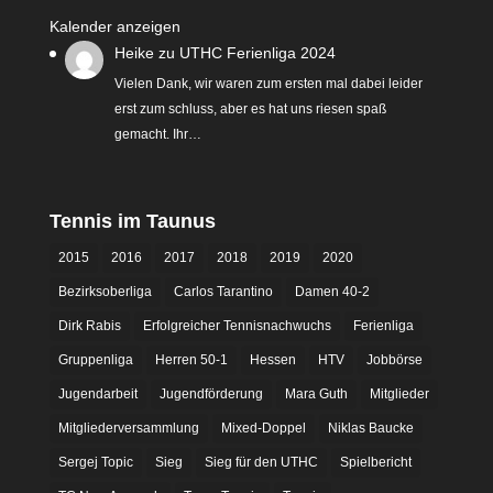
Kalender anzeigen
Heike
zu
UTHC Ferienliga 2024
Vielen Dank, wir waren zum ersten mal dabei leider
erst zum schluss, aber es hat uns riesen spaß
gemacht. Ihr…
Tennis im Taunus
2015
2016
2017
2018
2019
2020
Bezirksoberliga
Carlos Tarantino
Damen 40-2
Dirk Rabis
Erfolgreicher Tennisnachwuchs
Ferienliga
Gruppenliga
Herren 50-1
Hessen
HTV
Jobbörse
Jugendarbeit
Jugendförderung
Mara Guth
Mitglieder
Mitgliederversammlung
Mixed-Doppel
Niklas Baucke
Sergej Topic
Sieg
Sieg für den UTHC
Spielbericht