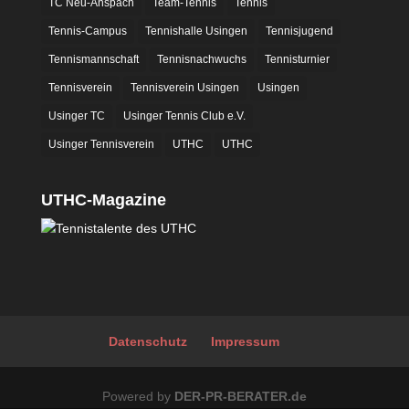
TC Neu-Anspach
Team-Tennis
Tennis
Tennis-Campus
Tennishalle Usingen
Tennisjugend
Tennismannschaft
Tennisnachwuchs
Tennisturnier
Tennisverein
Tennisverein Usingen
Usingen
Usinger TC
Usinger Tennis Club e.V.
Usinger Tennisverein
UTHC
UTHC
UTHC-Magazine
Datenschutz
Impressum
Powered by
DER-PR-BERATER.de