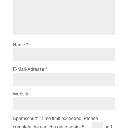
Name
*
E-Mail-Adresse
*
Website
Spamschutz
*
Time limit exceeded. Please
complete the captcha once again.
5
−
=
1