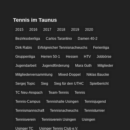
Tennis im Taunus
2015
2016
2017
2018
2019
2020
Bezirksoberliga
Carlos Tarantino
Damen 40-2
Dirk Rabis
Erfolgreicher Tennisnachwuchs
Ferienliga
Gruppenliga
Herren 50-1
Hessen
HTV
Jobbörse
Jugendarbeit
Jugendförderung
Mara Guth
Mitglieder
Mitgliederversammlung
Mixed-Doppel
Niklas Baucke
Sergej Topic
Sieg
Sieg für den UTHC
Spielbericht
TC Neu-Anspach
Team-Tennis
Tennis
Tennis-Campus
Tennishalle Usingen
Tennisjugend
Tennismannschaft
Tennisnachwuchs
Tennisturnier
Tennisverein
Tennisverein Usingen
Usingen
Usinger TC
Usinger Tennis Club e.V.