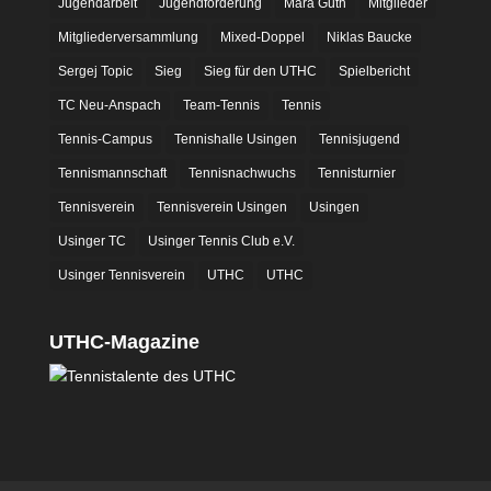
Jugendarbeit
Jugendförderung
Mara Guth
Mitglieder
Mitgliederversammlung
Mixed-Doppel
Niklas Baucke
Sergej Topic
Sieg
Sieg für den UTHC
Spielbericht
TC Neu-Anspach
Team-Tennis
Tennis
Tennis-Campus
Tennishalle Usingen
Tennisjugend
Tennismannschaft
Tennisnachwuchs
Tennisturnier
Tennisverein
Tennisverein Usingen
Usingen
Usinger TC
Usinger Tennis Club e.V.
Usinger Tennisverein
UTHC
UTHC
UTHC-Magazine