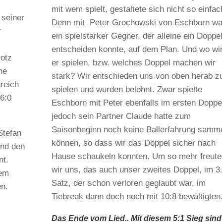
mit wem spielt, gestaltete sich nicht so einfac
 seiner
Denn mit Peter Grochowski von Eschborn wa
r
ein spielstarker Gegner, der alleine ein Doppe
entscheiden konnte, auf dem Plan. Und wo wi
rotz
er spielen, bzw. welches Doppel machen wir
he
stark? Wir entschieden uns von oben herab z
greich
spielen und wurden belohnt. Zwar spielte
 6:0
Eschborn mit Peter ebenfalls im ersten Doppe
jedoch sein Partner Claude hatte zum
Saisonbeginn noch keine Ballerfahrung samm
Stefan
können, so dass wir das Doppel sicher nach
und den
Hause schaukeln konnten. Um so mehr freute
nt.
wir uns, das auch unser zweites Doppel, im 3
nem
Satz, der schon verloren geglaubt war, im
en.
Tiebreak dann doch noch mit 10:8 bewältigten
Das Ende vom Lied.. Mit diesem 5:1 Sieg sind