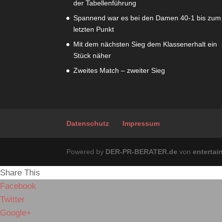
der Tabellenführung
Spannend war es bei den Damen 40-1 bis zum
letzten Punkt
Mit dem nächsten Sieg dem Klassenerhalt ein
Stück näher
Zweites Match – zweiter Sieg
Datenschutz
Impressum
Powered by
DER-PR-BERATER.de
von
enterta
Share This
Facebook
Twitter
Google+