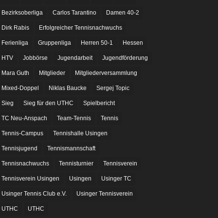
Bezirksoberliga
Carlos Tarantino
Damen 40-2
Dirk Rabis
Erfolgreicher Tennisnachwuchs
Ferienliga
Gruppenliga
Herren 50-1
Hessen
HTV
Jobbörse
Jugendarbeit
Jugendförderung
Mara Guth
Mitglieder
Mitgliederversammlung
Mixed-Doppel
Niklas Baucke
Sergej Topic
Sieg
Sieg für den UTHC
Spielbericht
TC Neu-Anspach
Team-Tennis
Tennis
Tennis-Campus
Tennishalle Usingen
Tennisjugend
Tennismannschaft
Tennisnachwuchs
Tennisturnier
Tennisverein
Tennisverein Usingen
Usingen
Usinger TC
Usinger Tennis Club e.V.
Usinger Tennisverein
UTHC
UTHC