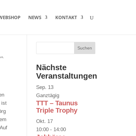
WEBSHOP
NEWS
KONTAKT
nus
,
Nächste
Veranstaltungen
Sep.
13
en
Ganztägig
TTT – Taunus
ist
Triple Trophy
örg
lem
Okt.
17
 Auf
10:00
-
14:00