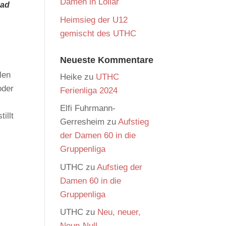
Damen in Lollar
Bad
Heimsieg der U12
gemischt des UTHC
Neueste Kommentare
len
Heike
zu
UTHC
oder
Ferienliga 2024
Elfi Fuhrmann-
illt
Gerresheim
zu
Aufstieg
der Damen 60 in die
Gruppenliga
UTHC
zu
Aufstieg der
Damen 60 in die
Gruppenliga
UTHC
zu
Neu, neuer,
Neun-Null