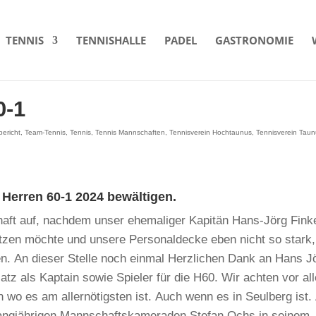
TENNIS
TENNISHALLE
PADEL
GASTRONOMIE
0-1
bericht
,
Team-Tennis
,
Tennis
,
Tennis Mannschaften
,
Tennisverein Hochtaunus
,
Tennisverein Tau
Herren 60-1 2024 bewältigen.
haft auf, nachdem unser ehemaliger Kapitän Hans-Jörg Fink
ützen möchte und unsere Personaldecke eben nicht so stark, 
en. An dieser Stelle noch einmal Herzlichen Dank an Hans J
tz als Kaptain sowie Spieler für die H60. Wir achten vor al
n wo es am allernötigsten ist. Auch wenn es in Seulberg ist.
langjährigen Mannschaftskameraden Stefan Ochs in seinem