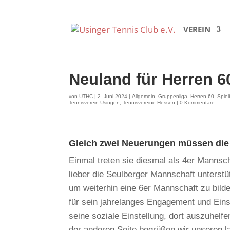
VEREIN
Neuland für Herren 6
von
UTHC
|
2. Juni 2024
|
Allgemein
,
Gruppenliga
,
Herren 60
,
Spiel
Tennisverein Usingen
,
Tennisvereine Hessen
|
0 Kommentare
Gleich zwei Neuerungen müssen die 
Einmal treten sie diesmal als 4er Mannsc
lieber die Seulberger Mannschaft unterst
um weiterhin eine 6er Mannschaft zu bild
für sein jahrelanges Engagement und Einsa
seine soziale Einstellung, dort auszuhelfe
der anderen Seite begrüßen wir unseren 