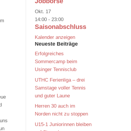
Jobbörse
Okt.
17
14:00
-
23:00
em
Saisonabschluss
Kalender anzeigen
Neueste Beiträge
Erfolgreiches
Sommercamp beim
Usinger Tennisclub
UTHC Ferienliga – drei
Samstage voller Tennis
und guter Laune
eue
d
Herren 30 auch im
Norden nicht zu stoppen
 uns
U15-1 Juniorinnen bleiben
un