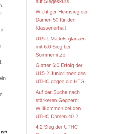
auf Siegeskurs
h.
Wichtiger Heimsieg der
r
Damen 50 für den
l
Klassenerhalt
rd
U15-1 Mädels glänzen
u
mit 6:0 Sieg bei
Sommerhitze
l,
Glatter 6:0 Erfolg der
U15-2 Juniorinnen des
eln
UTHC gegen die HTG
Auf der Suche nach
n
stärkeren Gegnern:
.
Willkommen bei den
UTHC Damen 40-2
.
4:2 Sieg der UTHC
 wir