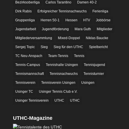
Bezirksoberliga
Carlos Tarantino
Damen 40-2
Dirk Rabis
Erfolgreicher Tennisnachwuchs
Ferienliga
Gruppenliga
Herren 50-1
Hessen
HTV
Jobbörse
Jugendarbeit
Jugendförderung
Mara Guth
Mitglieder
Mitgliederversammlung
Mixed-Doppel
Niklas Baucke
Sergej Topic
Sieg
Sieg für den UTHC
Spielbericht
TC Neu-Anspach
Team-Tennis
Tennis
Tennis-Campus
Tennishalle Usingen
Tennisjugend
Tennismannschaft
Tennisnachwuchs
Tennisturnier
Tennisverein
Tennisverein Usingen
Usingen
Usinger TC
Usinger Tennis Club e.V.
Usinger Tennisverein
UTHC
UTHC
UTHC-Magazine