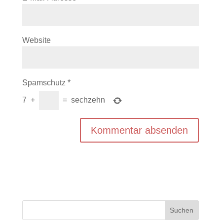
Website
Spamschutz
*
7
+
=
sechzehn