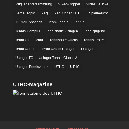
Mitgliederversammlung
Mixed-Doppel
Niklas Baucke
Sergej Topic
Sieg
Sieg für den UTHC
Spielbericht
TC Neu-Anspach
Team-Tennis
Tennis
Tennis-Campus
Tennishalle Usingen
Tennisjugend
Tennismannschaft
Tennisnachwuchs
Tennisturnier
Tennisverein
Tennisverein Usingen
Usingen
Usinger TC
Usinger Tennis Club e.V.
Usinger Tennisverein
UTHC
UTHC
UTHC-Magazine