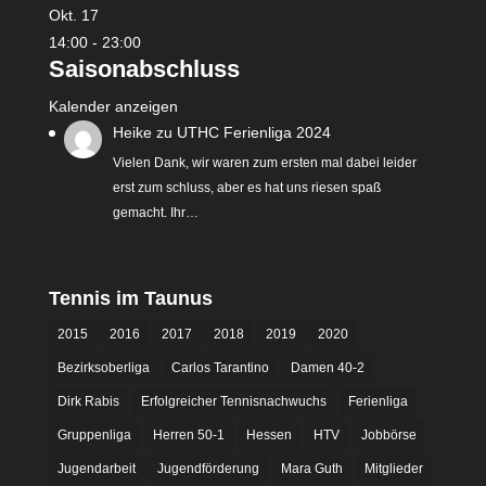
Okt.
17
14:00
-
23:00
Saisonabschluss
Kalender anzeigen
Heike
zu
UTHC Ferienliga 2024
Vielen Dank, wir waren zum ersten mal dabei leider
erst zum schluss, aber es hat uns riesen spaß
gemacht. Ihr…
Tennis im Taunus
2015
2016
2017
2018
2019
2020
Bezirksoberliga
Carlos Tarantino
Damen 40-2
Dirk Rabis
Erfolgreicher Tennisnachwuchs
Ferienliga
Gruppenliga
Herren 50-1
Hessen
HTV
Jobbörse
Jugendarbeit
Jugendförderung
Mara Guth
Mitglieder