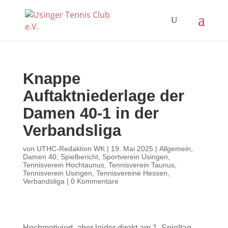
Knappe
Auftaktniederlage der
Damen 40-1 in der
Verbandsliga
von
UTHC-Redaktion WK
|
19. Mai 2025
|
Allgemein
,
Damen 40
,
Spielbericht
,
Sportverein Usingen
,
Tennisverein Hochtaunus
,
Tennisverein Taunus
,
Tennisverein Usingen
,
Tennisvereine Hessen
,
Verbandsliga
|
0 Kommentare
Hochmotiviert, aber leider direkt am 1. Spieltag