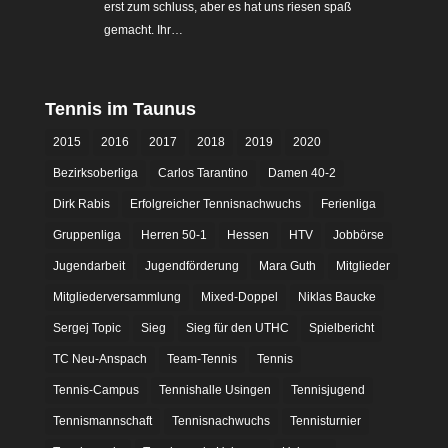
erst zum schluss, aber es hat uns riesen spaß
gemacht. Ihr…
Tennis im Taunus
2015
2016
2017
2018
2019
2020
Bezirksoberliga
Carlos Tarantino
Damen 40-2
Dirk Rabis
Erfolgreicher Tennisnachwuchs
Ferienliga
Gruppenliga
Herren 50-1
Hessen
HTV
Jobbörse
Jugendarbeit
Jugendförderung
Mara Guth
Mitglieder
Mitgliederversammlung
Mixed-Doppel
Niklas Baucke
Sergej Topic
Sieg
Sieg für den UTHC
Spielbericht
TC Neu-Anspach
Team-Tennis
Tennis
Tennis-Campus
Tennishalle Usingen
Tennisjugend
Tennismannschaft
Tennisnachwuchs
Tennisturnier